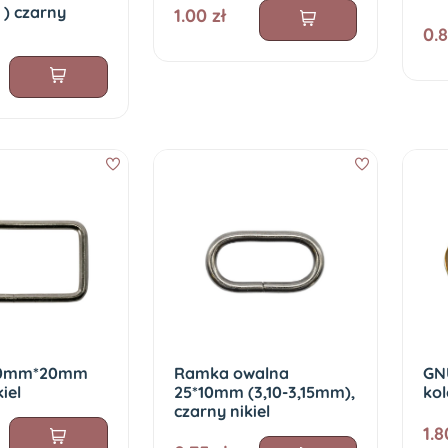
) czarny
1.00 zł
0.8
40mm*20mm
Ramka owalna
GN
iel
25*10mm (3,10-3,15mm),
kol
czarny nikiel
1.8