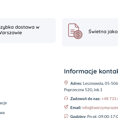
Szybka dostawa w
Świetna jako
Warszawie
Informacje kont
Adres:
Lesznowola, 05-506
Poprzeczna 52G, lok.1
Zadzwoń do nas:
+48 733 
acje
Email:
info@tworzymyraze
awa
Godziny:
Pn-pt: 09:00-17: