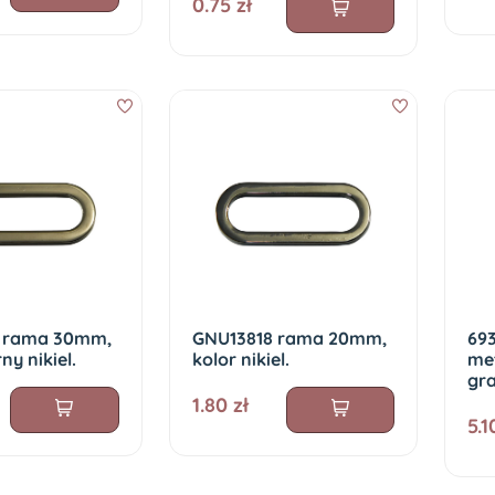
0.75 zł
 rama 30mm,
GNU13818 rama 20mm,
69
ny nikiel.
kolor nikiel.
met
gr
1.80 zł
5.1