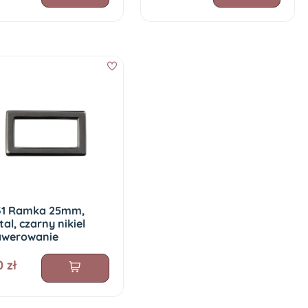
31 Ramka 25mm,
al, czarny nikiel
awerowanie
0 zł