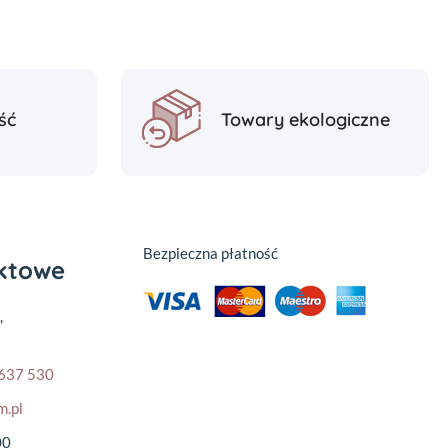
ść
Towary ekologiczne
Bezpieczna płatność
aktowe
,
637 530
m.pl
00