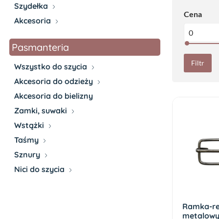
Szydełka
Cena
Akcesoria
Pasmanteria
Filtr
Wszystko do szycia
Akcesoria do odzieży
Akcesoria do bielizny
Zamki, suwaki
Wstążki
Taśmy
Sznury
Nici do szycia
Ramka-re
metalow