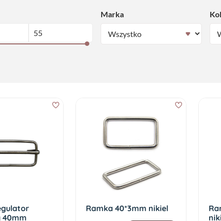
Marka
Ko
gulator
Ramka 40*3mm nikiel
Ra
y 40mm
nik