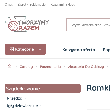
O nas
Zwroty i reklamacje
Regulamin sklepu
Kategorie
Korzystna oferta
Pop
Catalog
Pasmanteria
Akcesoria Do Odzieży
Ramki
Szydełkowanie
Przędza
Igły dziewiarskie