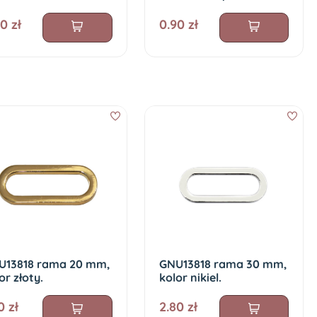
0 zł
0.90 zł
U13818 rama 20 mm,
GNU13818 rama 30 mm,
or złoty.
kolor nikiel.
0 zł
2.80 zł