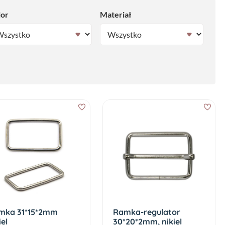
lor
Materiał
mka 31*15*2mm
Ramka-regulator
iel
30*20*2mm, nikiel