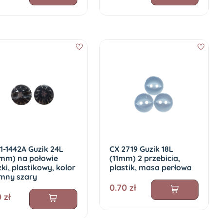
1-1442A Guzik 24L
CX 2719 Guzik 18L
5mm) na połowie
(11mm) 2 przebicia,
ki, plastikowy, kolor
plastik, masa perłowa
emny szary
0.70 zł
0 zł