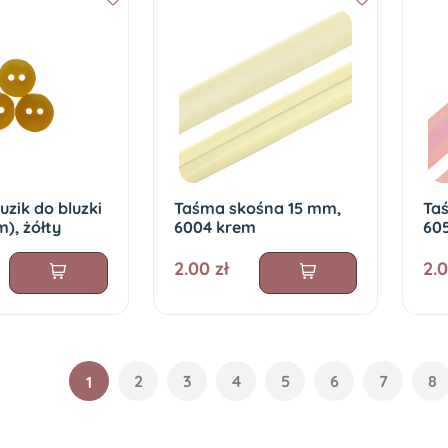
uzik do bluzki
Taśma skośna 15 mm,
Ta
m), żółty
6004 krem
60
2.00 zł
2.0
2
3
4
5
6
7
8
1