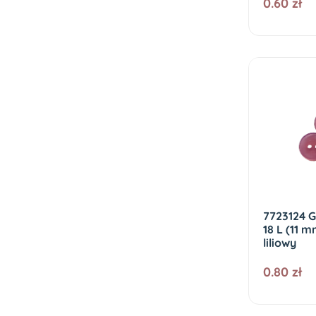
0.60 zł
7723124 G
18 L (11 m
liliowy
0.80 zł