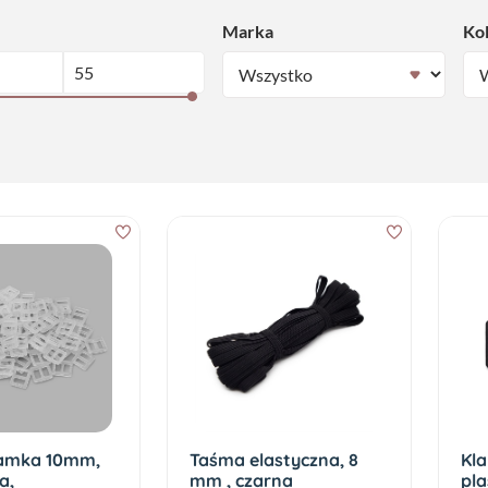
Marka
Ko
amka 10mm,
Taśma elastyczna, 8
Kl
a,
mm , czarna
pla