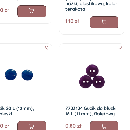
nóżki, plastikowy, kolor
terakota
0 zł
1.10 zł
ik 20 L (12mm),
7723124 Guzik do bluzki
bieski
18 L (11 mm), fioletowy
0 zł
0.80 zł