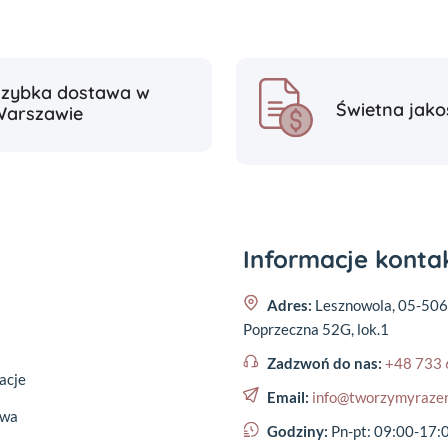
Szybka dostawa w
Świetna jako
Warszawie
Informacje kont
Adres:
Lesznowola, 05-506
Poprzeczna 52G, lok.1
Zadzwoń do nas:
+48 733 
acje
Email:
info@tworzymyraze
awa
Godziny:
Pn-pt: 09:00-17: