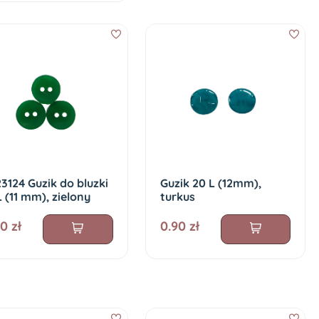
3124 Guzik do bluzki
Guzik 20 L (12mm),
L (11 mm), zielony
turkus
0 zł
0.90 zł