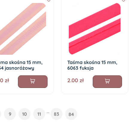
śma skośna 15 mm,
Taśma skośna 15 mm,
54 jasnoróżowy
6063 fuksja
0 zł
2.00 zł
...
9
10
11
83
84