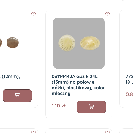
L (12mm),
0311-1442A Guzik 24L
772
(15mm) na połowie
18 
nóżki, plastikowy, kolor
mleczny
0.8
1.10 zł