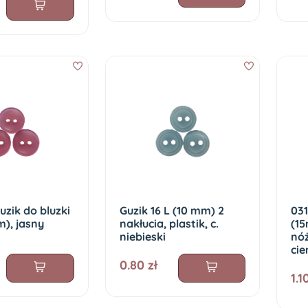
uzik do bluzki
Guzik 16 L (10 mm) 2
031
m), jasny
nakłucia, plastik, c.
(1
niebieski
nóż
ci
0.80 zł
1.1