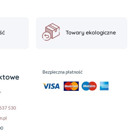
ść
Towary ekologiczne
Bezpieczna płatność
aktowe
,
637 530
m.pl
00