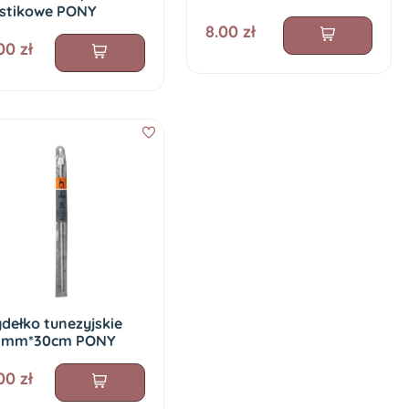
astikowe PONY
8.00 zł
00 zł
dełko tunezyjskie
0 mm*30cm PONY
00 zł