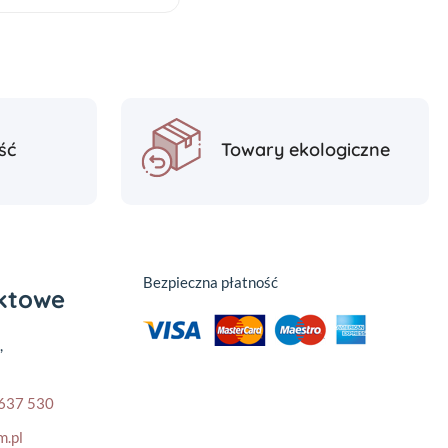
ść
Towary ekologiczne
Bezpieczna płatność
aktowe
,
637 530
m.pl