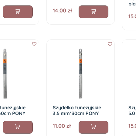
pl
14.00 zł
15.
tunezyjskie
Szydełko tunezyjskie
Szy
30cm PONY
3.5 mm*30cm PONY
5.
11.00 zł
15.