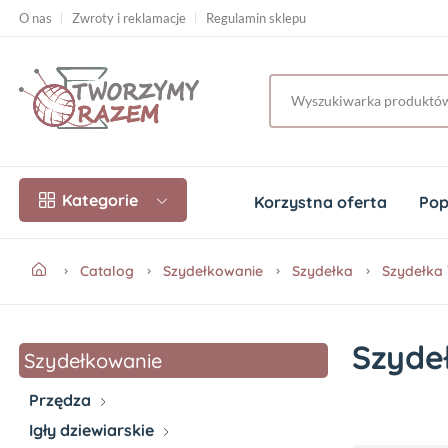
O nas
Zwroty i reklamacje
Regulamin sklepu
Kategorie
Korzystna oferta
Pop
Catalog
Szydełkowanie
Szydełka
Szydełka 
Szydeł
Szydełkowanie
Przędza
Igły dziewiarskie