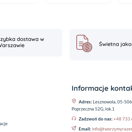
Szybka dostawa w
Świetna jako
Warszawie
Informacje kont
Adres:
Lesznowola, 05-506
Poprzeczna 52G, lok.1
Zadzwoń do nas:
+48 733 
acje
Email:
info@tworzymyraze