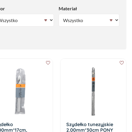
lor
Materiał
ydełko
Szydełko tunezyjskie
,00mm*17cm,
2.00mm*30cm PONY