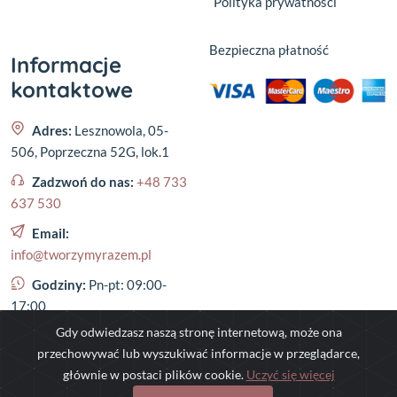
Polityka prywatności
Bezpieczna płatność
Informacje
kontaktowe
Adres:
Lesznowola, 05-
506, Poprzeczna 52G, lok.1
Zadzwoń do nas:
+48 733
637 530
Email:
info@tworzymyrazem.pl
Godziny:
Pn-pt: 09:00-
17:00
Gdy odwiedzasz naszą stronę internetową, może ona
przechowywać lub wyszukiwać informacje w przeglądarce,
głównie w postaci plików cookie.
Uczyć się więcej
©
2023
,
tworzymyrazem.pl
- All rights reserved