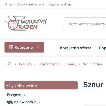
O nas
Zwroty i reklamacje
Regulamin sklepu
Kategorie
Korzystna oferta
Pop
Catalog
Pasmanteria
Sznury
Sznur Płaski
Sznur 
Szydełkowanie
Przędza
Igły dziewiarskie