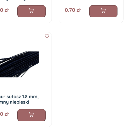
0 zł
0.70 zł
ur sutasz 1.8 mm,
mny niebieski
0 zł