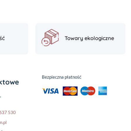
ść
Towary ekologiczne
Bezpieczna płatność
aktowe
,
637 530
m.pl