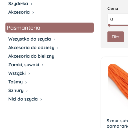
Szydełka
Cena
Akcesoria
Pasmanteria
Filtr
Wszystko do szycia
Akcesoria do odzieży
Akcesoria do bielizny
Zamki, suwaki
Wstążki
Taśmy
Sznury
Nici do szycia
Sznur sut
pomarań