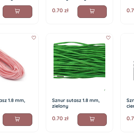
0.70 zł
0.7
asz 1.8 mm,
Sznur sutasz 1.8 mm,
Szn
zielony
cie
0.70 zł
0.7