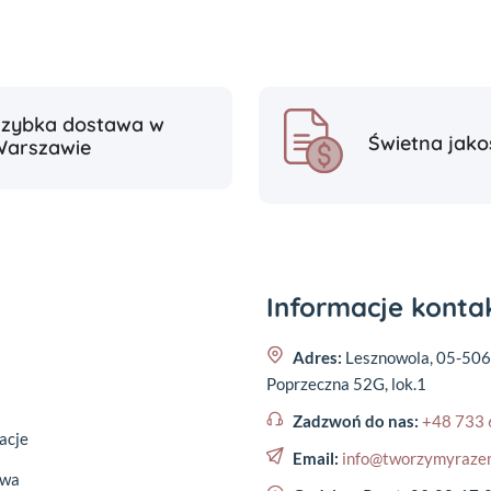
Szybka dostawa w
Świetna jako
Warszawie
Informacje kont
Adres:
Lesznowola, 05-506
Poprzeczna 52G, lok.1
Zadzwoń do nas:
+48 733 
acje
Email:
info@tworzymyraze
awa