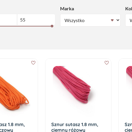
Marka
Ko
asz 1.8 mm,
Sznur sutasz 1.8 mm,
Szn
czowy
ciemny różowy
ci