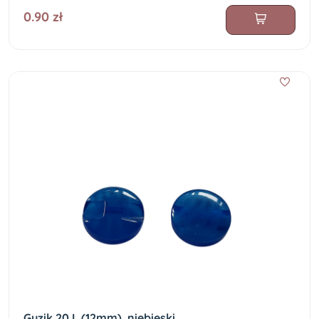
0.90 zł
Guzik 20 L (12mm), niebieski