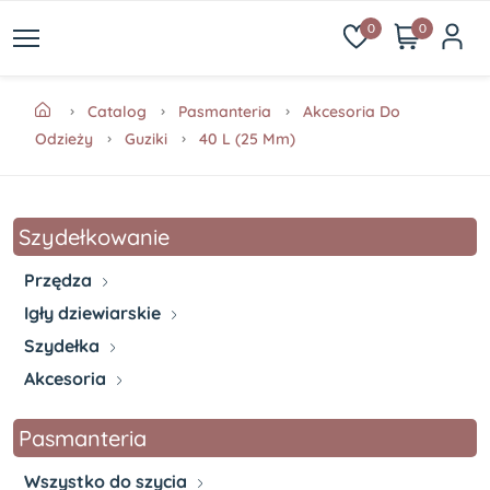
0
0
Catalog
Pasmanteria
Akcesoria Do
Odzieży
Guziki
40 L (25 Mm)
Szydełkowanie
Przędza
Igły dziewiarskie
Szydełka
Akcesoria
Pasmanteria
Wszystko do szycia