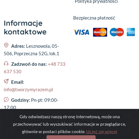
Polityka prywatności
Bezpieczna płatność
Informacje
kontaktowe
Adres:
Lesznowola, 05-
506, Poprzeczna 52G, lok.1
Zadzwoń do nas:
+48 733
637 530
Email:
info@tworzymyrazem.pl
Godziny:
Pn-pt: 09:00-
17:00
Gdy odwiedzasz naszą stronę internetową, może ona
przechowywać lub wyszukiwać informacje w przeglądarce,
głównie w postaci plików cookie.
Uczyć się więcej
©
2023
,
tworzymyrazem.pl
- All rights reserved