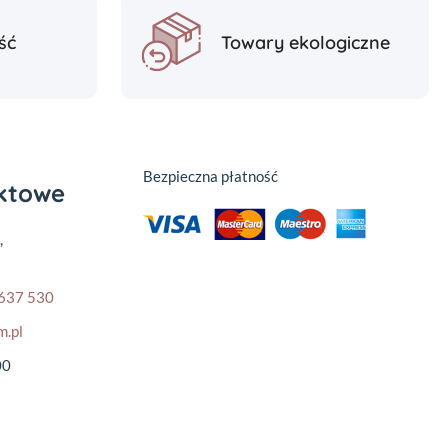
ść
Towary ekologiczne
Bezpieczna płatność
aktowe
,
637 530
m.pl
00