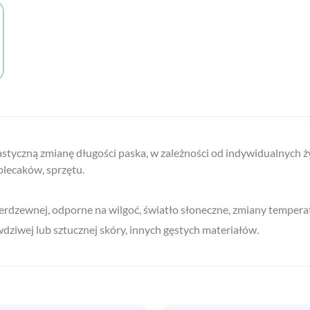
tyczną zmianę długości paska, w zależności od indywidualnych życz
plecaków, sprzętu.
erdzewnej, odporne na wilgoć, światło słoneczne, zmiany tempera
dziwej lub sztucznej skóry, innych gęstych materiałów.