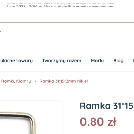
Lato 2025 - 20% zniżka na wszystkie przędze bawełniane.
ularne towary
Tworzymy razem
Marki
Blog
Ramki, Klamry
Ramka 31*15*2mm Nikiel
Ramka 31*15
0.80 zł