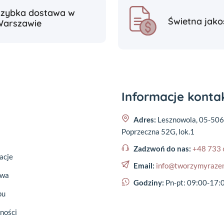
Szybka dostawa w
Świetna jako
Warszawie
Informacje kont
Adres:
Lesznowola, 05-506
Poprzeczna 52G, lok.1
Zadzwoń do nas:
+48 733 
acje
Email:
info@tworzymyraze
awa
Godziny:
Pn-pt: 09:00-17:
pu
ności