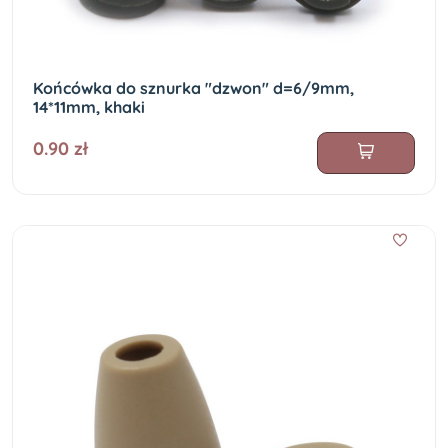
Końcówka do sznurka "dzwon" d=6/9mm,
14*11mm, khaki
0.90 zł