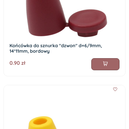
Końcówka do sznurka "dzwon" d=6/9mm,
14*11mm, bordowy
0.90 zł