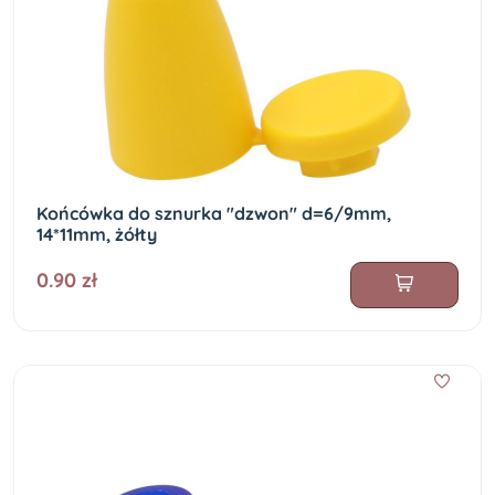
Końcówka do sznurka "dzwon" d=6/9mm,
14*11mm, żółty
0.90 zł