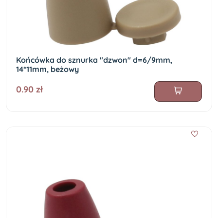
Końcówka do sznurka "dzwon" d=6/9mm,
14*11mm, beżowy
0.90 zł