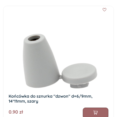
Końcówka do sznurka "dzwon" d=6/9mm,
14*11mm, szary
0.90 zł