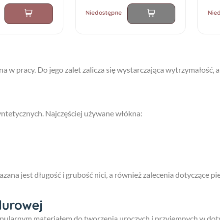
Niedostępne
Nie
na w pracy. Do jego zalet zalicza się wystarczająca wytrzymałość, 
yntetycznych. Najczęściej używane włókna:
zana jest długość i grubość nici, a również zalecenia dotyczące pi
lurowej
popularnym materiałem do tworzenia uroczych i przyjemnych w do