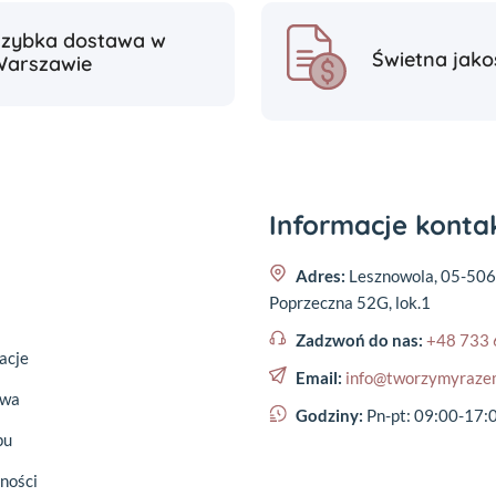
Szybka dostawa w
Świetna jako
Warszawie
Informacje kont
Adres:
Lesznowola, 05-506
Poprzeczna 52G, lok.1
Zadzwoń do nas:
+48 733 
acje
Email:
info@tworzymyraze
awa
Godziny:
Pn-pt: 09:00-17:
pu
ności