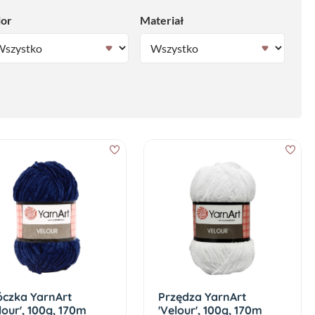
lor
Materiał
óczka YarnArt
Przędza YarnArt
lour', 100g, 170m
'Velour', 100g, 170m