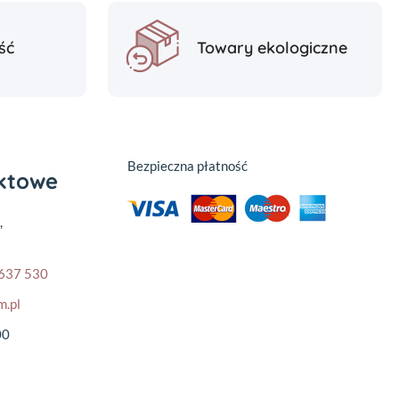
ść
Towary ekologiczne
Bezpieczna płatność
aktowe
,
637 530
m.pl
00