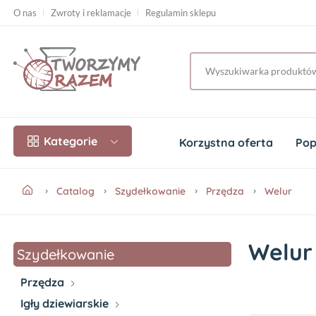
O nas
Zwroty i reklamacje
Regulamin sklepu
Kategorie
Korzystna oferta
Pop
Catalog
Szydełkowanie
Przędza
Welur
Welur
Szydełkowanie
Przędza
Igły dziewiarskie