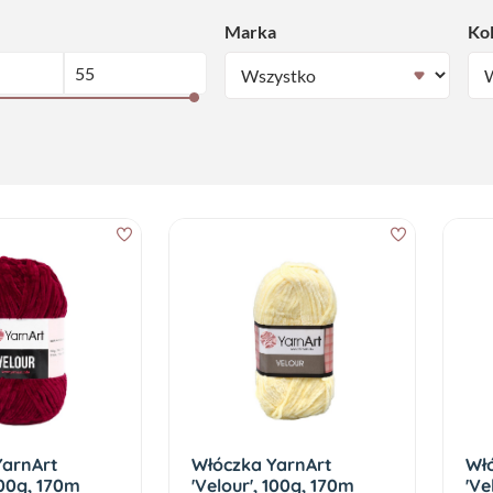
Marka
Ko
YarnArt
Włóczka YarnArt
Wł
100g, 170m
'Velour', 100g, 170m
'Ve