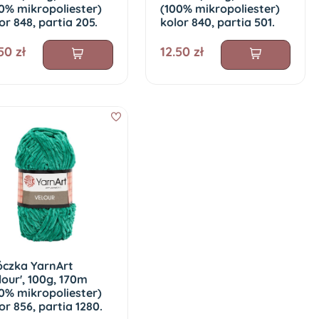
0% mikropoliester)
(100% mikropoliester)
or 848, partia 205.
kolor 840, partia 501.
50 zł
12.50 zł
óczka YarnArt
lour', 100g, 170m
0% mikropoliester)
or 856, partia 1280.