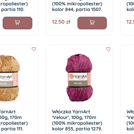
ropoliester)
(100% mikropoliester)
(10
 partia 110.
kolor 844, partia 1507.
kol
12.50 zł
12.
YarnArt
Włóczka YarnArt
Wł
100g, 170m
'Velour', 100g, 170m
'Ve
ropoliester)
(100% mikropoliester)
(10
 partia 111.
kolor 855, partia 1279.
kol