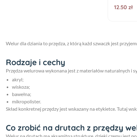
12.50 zł
Welur dla dziania to przędza, z którą każd szwaczk jest przyjem
Rodzaje i cechy
Przędza welurowa wykonana jest z materiałów naturalnych i s
akryl;
wiskoza;
bawełna;
mikropolister.
Skład konkretnej przędzy jest wskazany na etykietce. Tutaj wska
Co zrobić na drutach z przędzy we
Welur na drutach ma aksamitną strukturę, dzięki czemu jest 