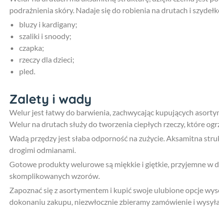
podrażnienia skóry. Nadaje się do robienia na drutach i szydeł
bluzy i kardigany;
szaliki i snoody;
czapka;
rzeczy dla dzieci;
pled.
Zalety i wady
Welur jest łatwy do barwienia, zachwycając kupujących asortym
Welur na drutach służy do tworzenia ciepłych rzeczy, które ogr
Wadą przędzy jest słaba odporność na zużycie. Aksamitna stru
drogimi odmianami.
Gotowe produkty welurowe są miękkie i giętkie, przyjemne w dot
skomplikowanych wzorów.
Zapoznać się z asortymentem i kupić swoje ulubione opcje wyso
dokonaniu zakupu, niezwłocznie zbieramy zamówienie i wysyła