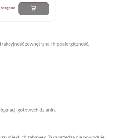
dostępne
atrakcyjność zewnętrzna i hipoalergiczność.
elęgnacji gotowych dzianin.
tyku miękkich zabawek. Taka przędza nie powoduje