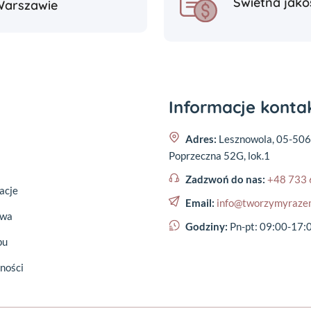
Świetna jako
Warszawie
Informacje kont
Adres:
Lesznowola, 05-506
Poprzeczna 52G, lok.1
Zadzwoń do nas:
+48 733 
acje
Email:
info@tworzymyraze
awa
Godziny:
Pn-pt: 09:00-17:
pu
ności