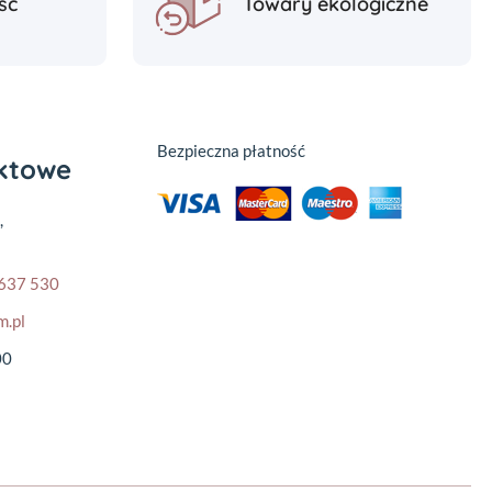
ść
Towary ekologiczne
Bezpieczna płatność
aktowe
,
637 530
m.pl
00