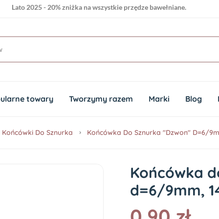
Lato 2025 - 20% zniżka na wszystkie przędze bawełniane.
ularne towary
Tworzymy razem
Marki
Blog
Końcówki Do Sznurka
Końcówka Do Sznurka "dzwon" D=6/9m
Końcówka do
d=6/9mm, 1
0.90 zł