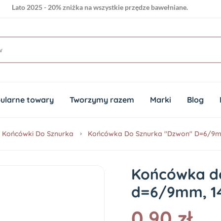
Lato 2025 - 20% zniżka na wszystkie przędze bawełniane.
ularne towary
Tworzymy razem
Marki
Blog
Końcówki Do Sznurka
Końcówka Do Sznurka "dzwon" D=6/9m
Końcówka do
d=6/9mm, 1
0.90 zł