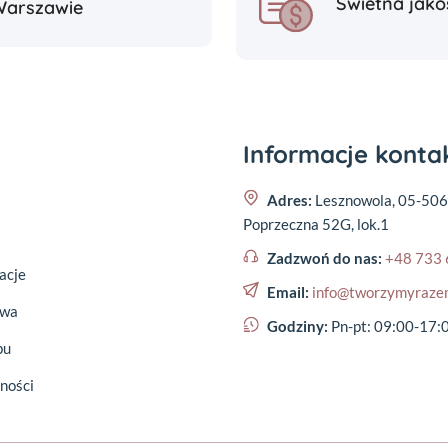
Świetna jako
Warszawie
Informacje kont
Adres:
Lesznowola, 05-506
Poprzeczna 52G, lok.1
Zadzwoń do nas:
+48 733 
acje
Email:
info@tworzymyraze
awa
Godziny:
Pn-pt: 09:00-17:
pu
ności