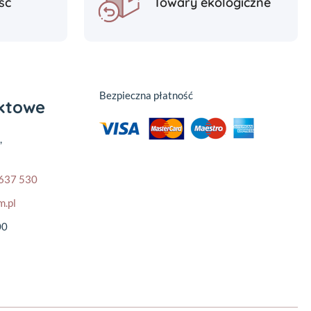
ść
Towary ekologiczne
Bezpieczna płatność
aktowe
,
637 530
m.pl
00