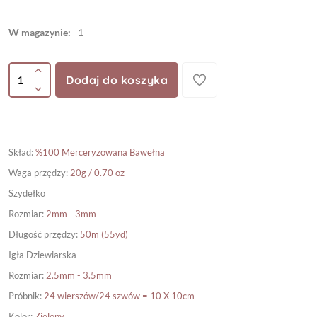
W magazynie:
1
Dodaj do koszyka
Skład
:
%100 Merceryzowana Bawełna
Waga przędzy
:
20g / 0.70 oz
Szydełko
Rozmiar
:
2mm - 3mm
Długość przędzy
:
50m (55yd)
Igła Dziewiarska
Rozmiar
:
2.5mm - 3.5mm
Próbnik
:
24 wierszów/24 szwów = 10 X 10cm
Kolor
:
Zielony