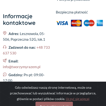
Bezpieczna płatność
Informacje
kontaktowe
Adres:
Lesznowola, 05-
506, Poprzeczna 52G, lok.1
Zadzwoń do nas:
+48 733
637 530
Email:
info@tworzymyrazem.pl
Godziny:
Pn-pt: 09:00-
17:00
Gdy odwiedzasz naszą stronę internetową, może ona
przechowywać lub wyszukiwać informacje w przeglądarce,
głównie w postaci plików cookie.
Uczyć się więcej
©
2023
,
tworzymyrazem.pl
- All rights reserved