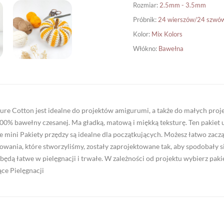
Rozmiar
:
2.5mm - 3.5mm
Próbnik
:
24 wierszów/24 szwó
Kolor
:
Mix Kolors
Włókno
:
Bawełna
re Cotton jest idealne do projektów amigurumi, a także do małych proje
100% bawełny czesanej. Ma gładką, matową i miękką teksturę. Ten pakiet
e mini Pakiety przędzy są idealne dla początkujących. Możesz łatwo zacz
wania, które stworzyliśmy, zostały zaprojektowane tak, aby spodobały 
będą łatwe w pielęgnacji i trwałe. W zależności od projektu wybierz paki
ące Pielęgnacji