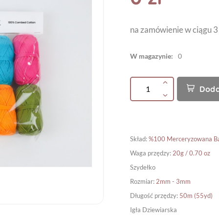
na zamówienie w ciągu 3
W magazynie:
0
Doda
Skład
:
%100 Merceryzowana B
Waga przędzy
:
20g / 0.70 oz
Szydełko
Rozmiar
:
2mm - 3mm
Długość przędzy
:
50m (55yd)
Igła Dziewiarska