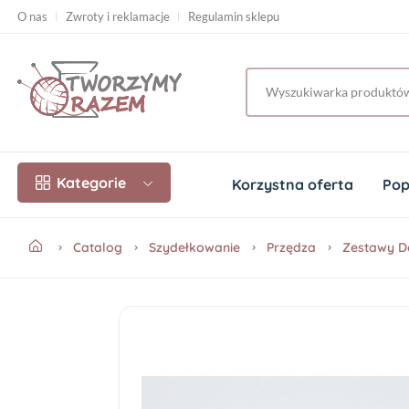
O nas
Zwroty i reklamacje
Regulamin sklepu
Kategorie
Korzystna oferta
Pop
Catalog
Szydełkowanie
Przędza
Zestawy D