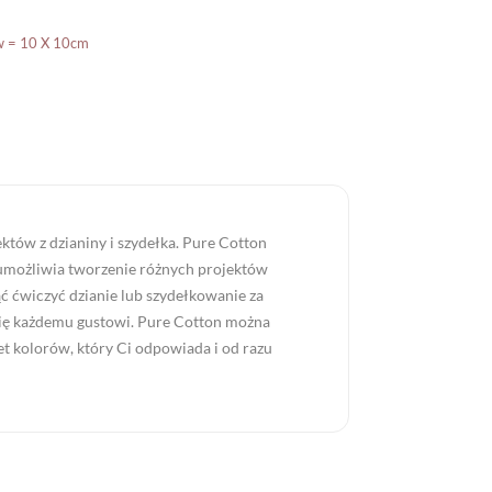
w = 10 X 10cm
któw z dzianiny i szydełka. Pure Cotton
 umożliwia tworzenie różnych projektów
ąć ćwiczyć dzianie lub szydełkowanie za
się każdemu gustowi. Pure Cotton można
et kolorów, który Ci odpowiada i od razu