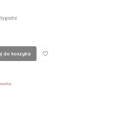
 tygodni
j do koszyka
awełna