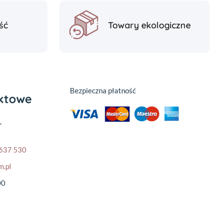
ść
Towary ekologiczne
Bezpieczna płatność
aktowe
,
637 530
m.pl
00