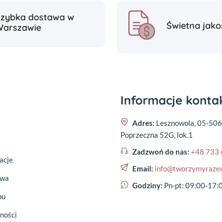
Szybka dostawa w
Świetna jako
Warszawie
Informacje kont
Adres:
Lesznowola, 05-506
Poprzeczna 52G, lok.1
Zadzwoń do nas:
+48 733 
acje
Email:
info@tworzymyraze
awa
Godziny:
Pn-pt: 09:00-17:
pu
ności