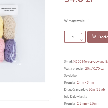
W magazynie:
1
Doda
Skład
:
%100 Merceryzowana B
Waga przędzy
:
20g / 0.70 oz
Szydełko
Rozmiar
:
2mm - 3mm
Długość przędzy
:
50m (55yd)
Igła Dziewiarska
Rozmiar
:
2.5mm - 3.5mm