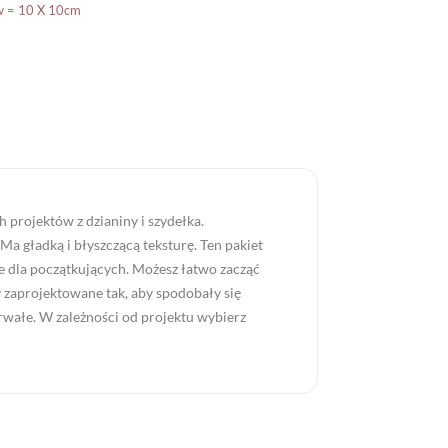
w = 10 X 10cm
projektów z dzianiny i szydełka.
a gładką i błyszczącą teksturę. Ten pakiet
e dla początkujących. Możesz łatwo zacząć
 zaprojektowane tak, aby spodobały się
rwałe. W zależności od projektu wybierz