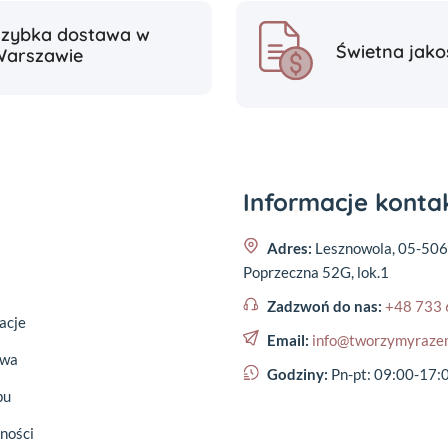
Szybka dostawa w
Świetna jako
Warszawie
Informacje kont
Adres:
Lesznowola, 05-506
Poprzeczna 52G, lok.1
Zadzwoń do nas:
+48 733 
acje
Email:
info@tworzymyraze
awa
Godziny:
Pn-pt: 09:00-17:
pu
ności