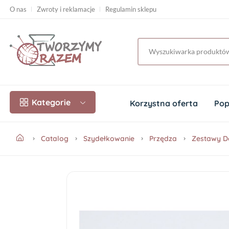
O nas
Zwroty i reklamacje
Regulamin sklepu
Kategorie
Korzystna oferta
Pop
Catalog
Szydełkowanie
Przędza
Zestawy D