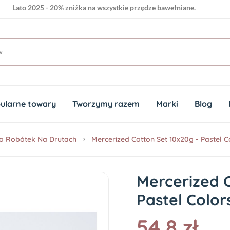
Lato 2025 - 20% zniżka na wszystkie przędze bawełniane.
ularne towary
Tworzymy razem
Marki
Blog
o Robótek Na Drutach
Mercerized Cotton Set 10x20g - Pastel C
Mercerized C
Pastel Color
54.8 zł