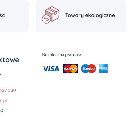
ść
Towary ekologiczne
Bezpieczna płatność
aktowe
,
637 530
m.pl
00