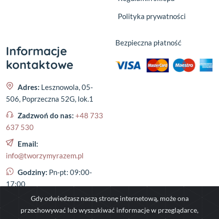
Polityka prywatności
Bezpieczna płatność
Informacje
kontaktowe
Adres:
Lesznowola, 05-
506, Poprzeczna 52G, lok.1
Zadzwoń do nas:
+48 733
637 530
Email:
info@tworzymyrazem.pl
Godziny:
Pn-pt: 09:00-
17:00
Gdy odwiedzasz naszą stronę internetową, może ona
przechowywać lub wyszukiwać informacje w przeglądarce,