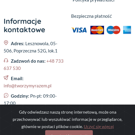
Bezpieczna płatność
Informacje
kontaktowe
Adres:
Lesznowola, 05-
506, Poprzeczna 52G, lok.1
Zadzwoń do nas:
+48 733
637 530
Email:
info@tworzymyrazem.pl
Godziny:
Pn-pt: 09:00-
17:00
Gdy odwiedzasz naszą stronę internetową, może ona
przechowywać lub wyszukiwać informacje w przeglądarce,
głównie w postaci plików cookie.
Uczyć się więcej
©
2023
,
tworzymyrazem.pl
- All rights reserved