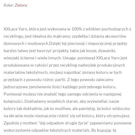
Kolor
:
Zielony
XXLace Yarn, która jest wykonana w 100% z włókien pochodzących z
recyklingu, jest idealna do makramy, szydełka i dziania akcesoriów
domowych i modowych.Dzięki tej plecionej i nieporęcznej przędzy
bardzo łatwo jest tworzyć projekty, takie jak kosze, dywaniki,
wieszaki ścienne i wiele innych. Uwaga: ponieważ XXLace Yarn jest
produkowana w całości przez recykling nadwyżek produkcyjnych
materiałów tekstylnych, możesz napotkać zmiany koloru w tych
przędzach z powodu różnic partii. Z tego powodu zalecamy
jednorazowe zamówienie ilości każdego potrzebnego koloru.
Ponieważ możesz nie znaleźć tego samego odcienia w następnej
kolejności. Dokładamy wszelkich starań, aby wyświetlać nasze
kolory tak dokładnie, jak to możliwe, ale pamiętaj, że kolor widoczny
na ekranie może nieznacznie różnić się od koloru, który otrzymujesz.
Zgodnie z mottem "daj odpadom drugie życie" zapewniamy ponowne
wykorzystanie odpadów tekstylnych materials. By kupując tę