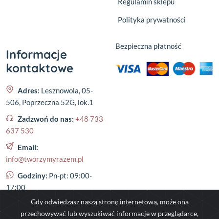
Regulamin sklepu
Polityka prywatności
Bezpieczna płatność
Informacje
kontaktowe
Adres:
Lesznowola, 05-
506, Poprzeczna 52G, lok.1
Zadzwoń do nas:
+48 733
637 530
Email:
info@tworzymyrazem.pl
Godziny:
Pn-pt: 09:00-
17:00
Gdy odwiedzasz naszą stronę internetową, może ona
przechowywać lub wyszukiwać informacje w przeglądarce,