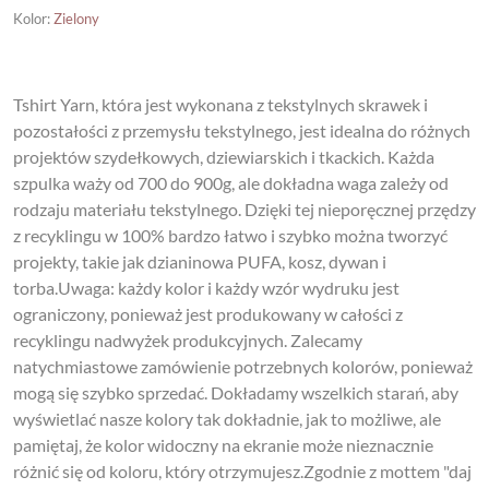
Kolor
:
Zielony
Tshirt Yarn, która jest wykonana z tekstylnych skrawek i
pozostałości z przemysłu tekstylnego, jest idealna do różnych
projektów szydełkowych, dziewiarskich i tkackich. Każda
szpulka waży od 700 do 900g, ale dokładna waga zależy od
rodzaju materiału tekstylnego. Dzięki tej nieporęcznej przędzy
z recyklingu w 100% bardzo łatwo i szybko można tworzyć
projekty, takie jak dzianinowa PUFA, kosz, dywan i
torba.Uwaga: każdy kolor i każdy wzór wydruku jest
ograniczony, ponieważ jest produkowany w całości z
recyklingu nadwyżek produkcyjnych. Zalecamy
natychmiastowe zamówienie potrzebnych kolorów, ponieważ
mogą się szybko sprzedać. Dokładamy wszelkich starań, aby
wyświetlać nasze kolory tak dokładnie, jak to możliwe, ale
pamiętaj, że kolor widoczny na ekranie może nieznacznie
różnić się od koloru, który otrzymujesz.Zgodnie z mottem "daj