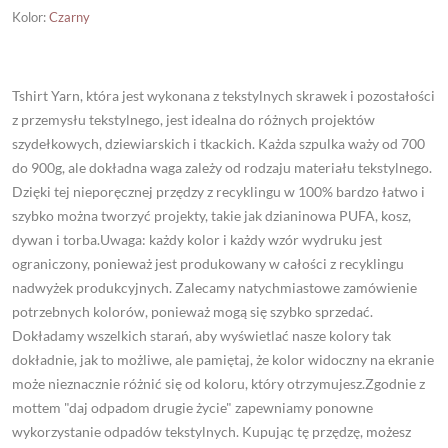
Kolor
:
Czarny
Tshirt Yarn, która jest wykonana z tekstylnych skrawek i pozostałości
z przemysłu tekstylnego, jest idealna do różnych projektów
szydełkowych, dziewiarskich i tkackich. Każda szpulka waży od 700
do 900g, ale dokładna waga zależy od rodzaju materiału tekstylnego.
Dzięki tej nieporęcznej przędzy z recyklingu w 100% bardzo łatwo i
szybko można tworzyć projekty, takie jak dzianinowa PUFA, kosz,
dywan i torba.Uwaga: każdy kolor i każdy wzór wydruku jest
ograniczony, ponieważ jest produkowany w całości z recyklingu
nadwyżek produkcyjnych. Zalecamy natychmiastowe zamówienie
potrzebnych kolorów, ponieważ mogą się szybko sprzedać.
Dokładamy wszelkich starań, aby wyświetlać nasze kolory tak
dokładnie, jak to możliwe, ale pamiętaj, że kolor widoczny na ekranie
może nieznacznie różnić się od koloru, który otrzymujesz.Zgodnie z
mottem "daj odpadom drugie życie" zapewniamy ponowne
wykorzystanie odpadów tekstylnych. Kupując tę przędzę, możesz