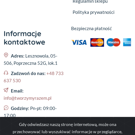
Regulamin sklepu
Polityka prywatności
Bezpieczna płatność
Informacje
kontaktowe
Adres:
Lesznowola, 05-
506, Poprzeczna 52G, lok.1
Zadzwoń do nas:
+48 733
637 530
Email:
info@tworzymyrazem.pl
Godziny:
Pn-pt: 09:00-
17:00
Gdy odwiedzasz naszą stronę internetową, może ona
przechowywać lub wyszukiwać informacje w przeglądarce,