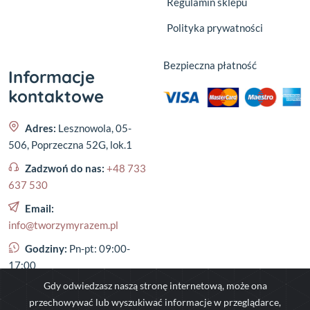
Regulamin sklepu
Polityka prywatności
Bezpieczna płatność
Informacje
kontaktowe
Adres:
Lesznowola, 05-
506, Poprzeczna 52G, lok.1
Zadzwoń do nas:
+48 733
637 530
Email:
info@tworzymyrazem.pl
Godziny:
Pn-pt: 09:00-
17:00
Gdy odwiedzasz naszą stronę internetową, może ona
przechowywać lub wyszukiwać informacje w przeglądarce,