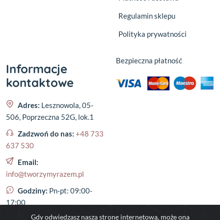
Regulamin sklepu
Polityka prywatności
Bezpieczna płatność
Informacje
kontaktowe
Adres:
Lesznowola, 05-
506, Poprzeczna 52G, lok.1
Zadzwoń do nas:
+48 733
637 530
Email:
info@tworzymyrazem.pl
Godziny:
Pn-pt: 09:00-
17:00
Gdy odwiedzasz naszą stronę internetową, może ona