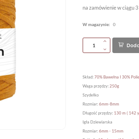
na zamówienie w ciągu 3
W magazynie:
0
Doda
Skład
:
70% Bawełna I 30% Polie
Waga przędzy
:
250g
Szydełko
Rozmiar
:
6mm-8mm
Długość przędzy
:
130 m ( 142 y
Igła Dziewiarska
Rozmiar
:
6mm - 15mm