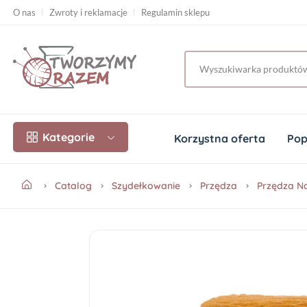
O nas
Zwroty i reklamacje
Regulamin sklepu
Kategorie
Korzystna oferta
Pop
Catalog
Szydełkowanie
Przędza
Przędza N