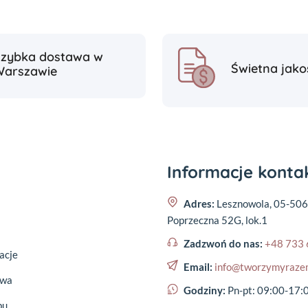
Szybka dostawa w
Świetna jako
Warszawie
Informacje kont
Adres:
Lesznowola, 05-506
Poprzeczna 52G, lok.1
Zadzwoń do nas:
+48 733 
acje
Email:
info@tworzymyraze
awa
Godziny:
Pn-pt: 09:00-17:
pu