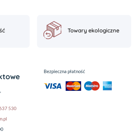
ść
Towary ekologiczne
Bezpieczna płatność
aktowe
,
637 530
m.pl
00