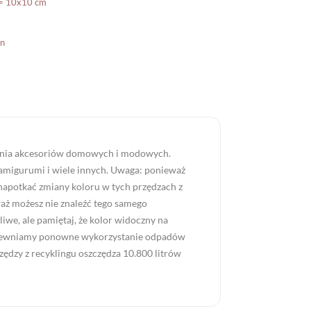
 = 10x10 cm
n
ziania akcesoriów domowych i modowych.
ki, amigurumi i wiele innych. Uwaga: ponieważ
napotkać zmiany koloru w tych przędzach z
aż możesz nie znaleźć tego samego
iwe, ale pamiętaj, że kolor widoczny na
 zapewniamy ponowne wykorzystanie odpadów
zędzy z recyklingu oszczędza 10.800 litrów