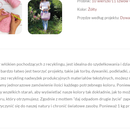
Próbnik
:
10 wiersze/11 szwów
Kolor
:
Żółty
Przędze według projektu
:
Dywa
 włókien pochodzących z recyklingu, jest idealna do szydełkowania i d
zy bardzo łatwo jest tworzyć projekty, takie jak torby, dywaniki, podkład
rzez recykling nadwyżek produkcyjnych materiałów tekstylnych, możesz 
camy jednorazowe zamówienie ilości każdego potrzebnego koloru. Poniew
 wszelkich starań, aby wyświetlać nasze kolory tak dokładnie, jak to możl
oloru, który otrzymujesz. Zgodnie z mottem "daj odpadom drugie życie"
zyczynić się do naszej natury i chronić światowe zasoby. Ponieważ 1 kg pr