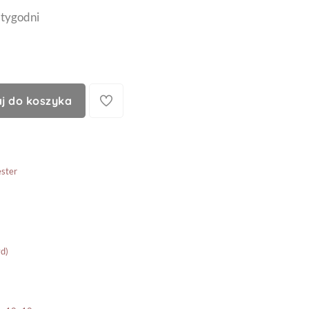
 tygodni
j do koszyka
ster
d)