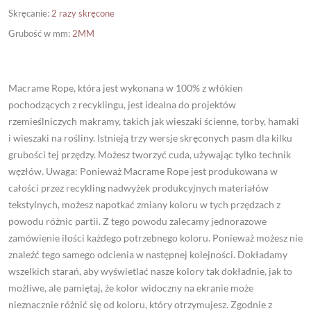
Skręcanie
:
2 razy skręcone
Grubość w mm
:
2MM
Macrame Rope, która jest wykonana w 100% z włókien
pochodzących z recyklingu, jest idealna do projektów
rzemieślniczych makramy, takich jak wieszaki ścienne, torby, hamaki
i wieszaki na rośliny. Istnieją trzy wersje skręconych pasm dla kilku
grubości tej przędzy. Możesz tworzyć cuda, używając tylko technik
węzłów. Uwaga: Ponieważ Macrame Rope jest produkowana w
całości przez recykling nadwyżek produkcyjnych materiałów
tekstylnych, możesz napotkać zmiany koloru w tych przędzach z
powodu różnic partii. Z tego powodu zalecamy jednorazowe
zamówienie ilości każdego potrzebnego koloru. Ponieważ możesz nie
znaleźć tego samego odcienia w następnej kolejności. Dokładamy
wszelkich starań, aby wyświetlać nasze kolory tak dokładnie, jak to
możliwe, ale pamiętaj, że kolor widoczny na ekranie może
nieznacznie różnić się od koloru, który otrzymujesz. Zgodnie z