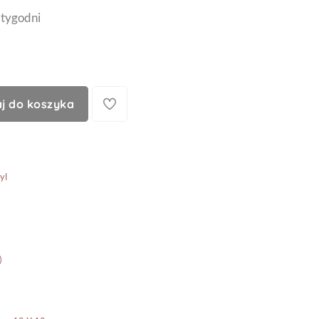
 tygodni
j do koszyka
yl
)