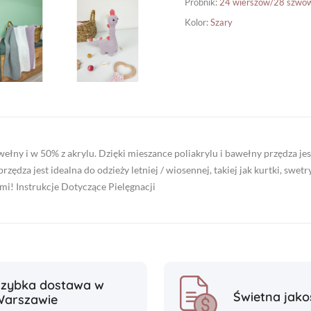
Próbnik
:
24 wierszów/28 szwó
Kolor
:
Szary
łny i w 50% z akrylu. Dzięki mieszance poliakrylu i bawełny przędza jes
przędza jest idealna do odzieży letniej / wiosennej, takiej jak kurtki, swetr
mi! Instrukcje Dotyczące Pielęgnacji
Szybka dostawa w
Świetna jako
Warszawie