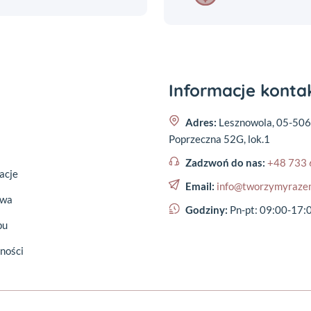
Informacje kont
Adres:
Lesznowola, 05-506
Poprzeczna 52G, lok.1
Zadzwoń do nas:
+48 733 
acje
Email:
info@tworzymyraze
awa
Godziny:
Pn-pt: 09:00-17:
pu
ności