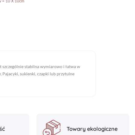
w = 10 X 10cm
t szczególnie stabilna wymiarowo i łatwa w
y, Pajacyki, sukienki, czapki lub przytulne
ść
Towary ekologiczne