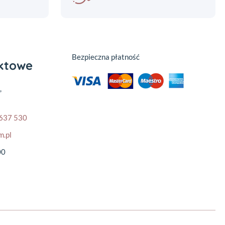
Bezpieczna płatność
aktowe
,
637 530
m.pl
00