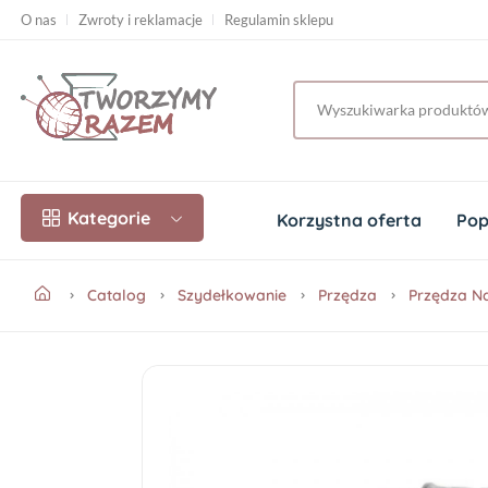
O nas
Zwroty i reklamacje
Regulamin sklepu
Kategorie
Korzystna oferta
Pop
Catalog
Szydełkowanie
Przędza
Przędza N