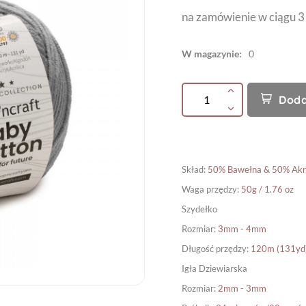
na zamówienie w ciągu 3
W magazynie:
0
Doda
Skład
:
50% Bawełna & 50% Akr
Waga przędzy
:
50g / 1.76 oz
Szydełko
Rozmiar
:
3mm - 4mm
Długość przędzy
:
120m (131yd
Igła Dziewiarska
Rozmiar
:
2mm - 3mm