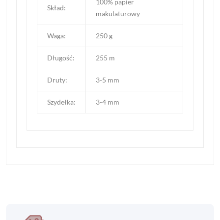
100% papier
Skład:
makulaturowy
Waga:
250 g
Długość:
255 m
Druty:
3-5 mm
Szydełka:
3-4 mm