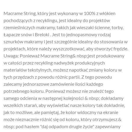
Macrame String, który jest wykonany w 100% z włókien
pochodzących z recyklingu, jest idealny do projektów
rzemieślniczych makramy, takich jak wieszaki ścienne, torby,
Łapacze snów i Breloki . Jest to jednopasmowy rodzaj
sznurków makramy i jest szczególnie idealny do stosowania w
projektach, które należy wyszczotkować, aby stworzyć frędzle.
Uwaga: Ponieważ Macrame String& nbsp;jest produkowany
w całości przez recykling nadwyżek produkcyjnych
materiałów tekstylnych, możesz napotkać zmiany koloru w
tych przędzach z powodu różnic partii. Z tego powodu
zalecamy jednorazowe zamówienie ilości każdego
potrzebnego koloru. Ponieważ możesz nie znaleźć tego
samego odcienia w następnej kolejności & nbsp; dokładamy
wszelkich starań, aby wyświetlać nasze kolory tak dokładnie,
jak to możliwe, ale pamiętaj, że kolor widoczny na ekranie
może nieznacznie różnić się od koloru, który otrzymujesz.&
nbsp; pod hasłem "daj odpadom drugie życie" zapewniamy