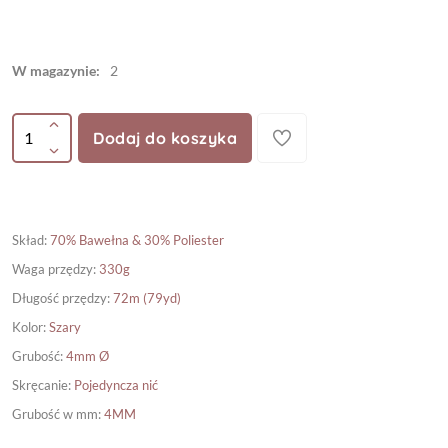
W magazynie:
2
Dodaj do koszyka
Skład
:
70% Bawełna & 30% Poliester
Waga przędzy
:
330g
Długość przędzy
:
72m (79yd)
Kolor
:
Szary
Grubość
:
4mm Ø
Skręcanie
:
Pojedyncza nić
Grubość w mm
:
4MM