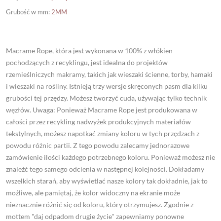
Grubość w mm
:
2MM
Macrame Rope, która jest wykonana w 100% z włókien
pochodzących z recyklingu, jest idealna do projektów
rzemieślniczych makramy, takich jak wieszaki ścienne, torby, hamaki
i wieszaki na rośliny. Istnieją trzy wersje skręconych pasm dla kilku
grubości tej przędzy. Możesz tworzyć cuda, używając tylko technik
węzłów. Uwaga: Ponieważ Macrame Rope jest produkowana w
całości przez recykling nadwyżek produkcyjnych materiałów
tekstylnych, możesz napotkać zmiany koloru w tych przędzach z
powodu różnic partii. Z tego powodu zalecamy jednorazowe
zamówienie ilości każdego potrzebnego koloru. Ponieważ możesz nie
znaleźć tego samego odcienia w następnej kolejności. Dokładamy
wszelkich starań, aby wyświetlać nasze kolory tak dokładnie, jak to
możliwe, ale pamiętaj, że kolor widoczny na ekranie może
nieznacznie różnić się od koloru, który otrzymujesz. Zgodnie z
mottem "daj odpadom drugie życie" zapewniamy ponowne