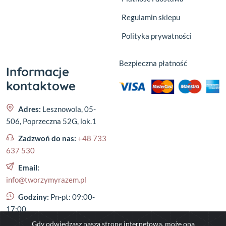
Regulamin sklepu
Polityka prywatności
Bezpieczna płatność
Informacje
kontaktowe
Adres:
Lesznowola, 05-
506, Poprzeczna 52G, lok.1
Zadzwoń do nas:
+48 733
637 530
Email:
info@tworzymyrazem.pl
Godziny:
Pn-pt: 09:00-
17:00
Gdy odwiedzasz naszą stronę internetową, może ona