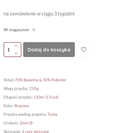
na zamówienie w ciągu 3 tygodni
W magazynie:
0
Dodaj do koszyka
Skład
:
70% Bawełna & 30% Poliester
Waga przędzy
:
250g
Długość przędzy
:
120m (131yd)
Kolor
:
Brązowy
Przędza według projektu
:
Torba
Grubość
:
2mm Ø
Skręcanie
:
2 razy skręcone