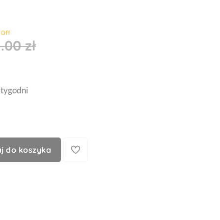
 Off
.00 zł
 tygodni
j do koszyka