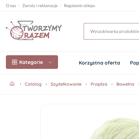
O nas
Zwroty i reklamacje
Regulamin sklepu
Kategorie
Korzystna oferta
Pop
Catalog
Szydełkowanie
Przędza
Bawełna