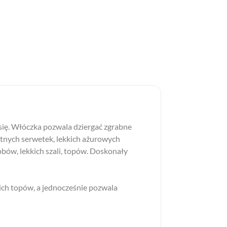
a się. Włóczka pozwala dziergać zgrabne
ntnych serwetek, lekkich ażurowych
obów, lekkich szali, topów. Doskonały
nich topów, a jednocześnie pozwala