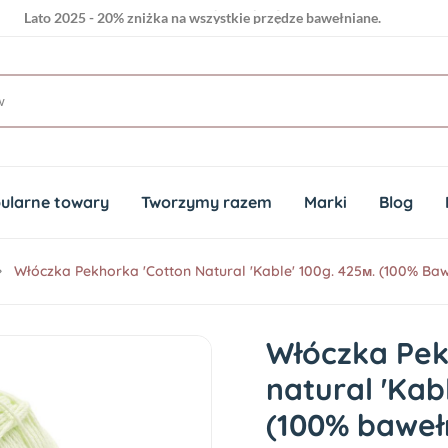
Lato 2025 - 20% zniżka na wszystkie przędze bawełniane.
ularne towary
Tworzymy razem
Marki
Blog
Włóczka Pekhorka 'Cotton Natural 'Kable' 100g. 425м. (100% Bawe
Włóczka Pek
natural 'Kab
(100% bawełn