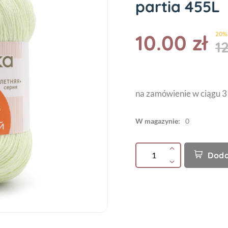
partia 455L
10.00 zł
20%
12
na zamówienie w ciągu 3
W magazynie:
0
Doda