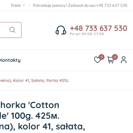
Potrzebuję pomocy? Zadzwoń do nas
:
+48 733 637 530
Polski
+48 733 637 530
Pn-pt: 09:00-17:00
0
0
Kontakty
łna), Kolor 41, Sałata, Partia 455L
horka 'Cotton
le' 100g. 425м.
a), kolor 41, sałata,