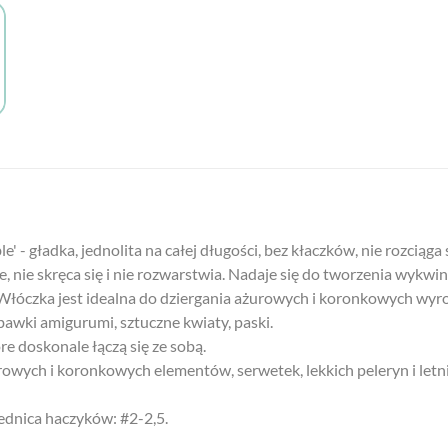
 - gładka, jednolita na całej długości, bez kłaczków, nie rozciąg
 nie skręca się i nie rozwarstwia. Nadaje się do tworzenia wykwi
k. Włóczka jest idealna do dziergania ażurowych i koronkowych wyr
bawki amigurumi, sztuczne kwiaty, paski.
re doskonale łączą się ze sobą.
rowych i koronkowych elementów, serwetek, lekkich peleryn i let
rednica haczyków: #2-2,5.