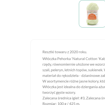
Resztki towaru z 2020 roku.
Włóczka Pehorka 'Natural Cotton 'Kable'
rzędy, równomiernie ułożone we wzorze,
szali, peleryn, letnich topów, sukiene
materiał do rękodzieła - dzianinowe za
W asortymencie różne jasne kolory, któ
Włóczka jest idealna do dziergania ażu
tworzyć gęste wzory.
Zalecana średnica igieł: #3, Zalecana ś
Rozmiar: 100 g / 425 m.