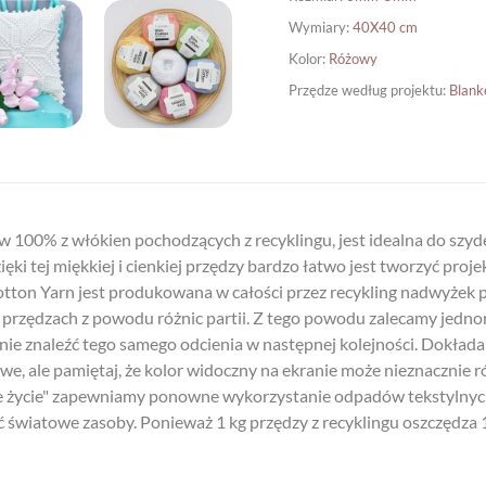
Wymiary
:
40X40 cm
Kolor
:
Różowy
Przędze według projektu
:
Blank
w 100% z włókien pochodzących z recyklingu, jest idealna do szyd
 tej miękkiej i cienkiej przędzy bardzo łatwo jest tworzyć projek
otton Yarn jest produkowana w całości przez recykling nadwyżek 
przędzach z powodu różnic partii. Z tego powodu zalecamy jedno
ie znaleźć tego samego odcienia w następnej kolejności. Dokłada
iwe, ale pamiętaj, że kolor widoczny na ekranie może nieznacznie ró
 życie" zapewniamy ponowne wykorzystanie odpadów tekstylnych
ić światowe zasoby. Ponieważ 1 kg przędzy z recyklingu oszczędza 