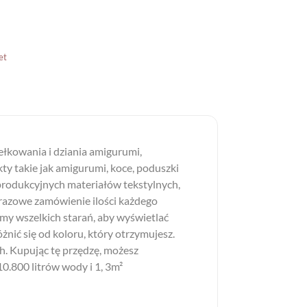
et
ełkowania i dziania amigurumi,
ty takie jak amigurumi, koce, poduszki
produkcyjnych materiałów tekstylnych,
razowe zamówienie ilości każdego
my wszelkich starań, aby wyświetlać
żnić się od koloru, który otrzymujesz.
. Kupując tę przędzę, możesz
10.800 litrów wody i 1, 3m²