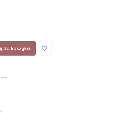
j do koszyka
ster
)