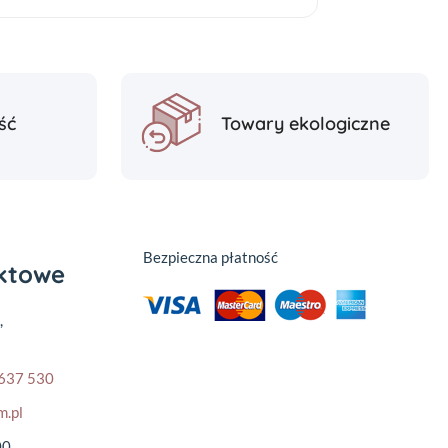
ść
Towary ekologiczne
Bezpieczna płatność
aktowe
,
637 530
m.pl
00