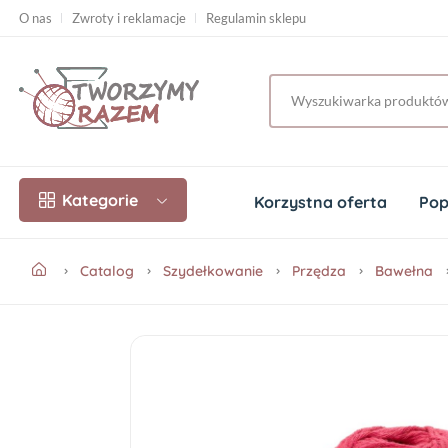
O nas
Zwroty i reklamacje
Regulamin sklepu
Kategorie
Korzystna oferta
Pop
Catalog
Szydełkowanie
Przędza
Bawełna