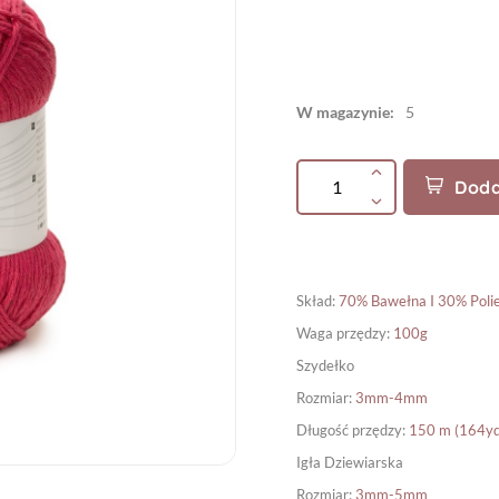
W magazynie:
5
Doda
Skład
:
70% Bawełna I 30% Polie
Waga przędzy
:
100g
Szydełko
Rozmiar
:
3mm-4mm
Długość przędzy
:
150 m (164yd
Igła Dziewiarska
Rozmiar
:
3mm-5mm