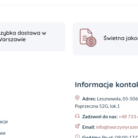
Szybka dostawa w
Świetna jako
Warszawie
Informacje kont
Adres:
Lesznowola, 05-506
Poprzeczna 52G, lok.1
Zadzwoń do nas:
+48 733 
acje
Email:
info@tworzymyraze
awa
Godziny:
Pn-pt: 09:00-17: