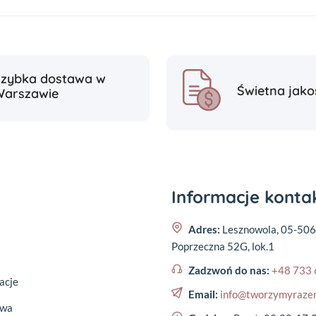
Szybka dostawa w
Świetna jako
Warszawie
Informacje kont
Adres:
Lesznowola, 05-506
Poprzeczna 52G, lok.1
Zadzwoń do nas:
+48 733 
acje
Email:
info@tworzymyraze
awa