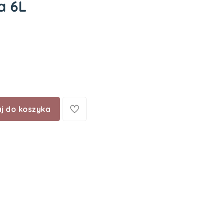
a 6L
j do koszyka