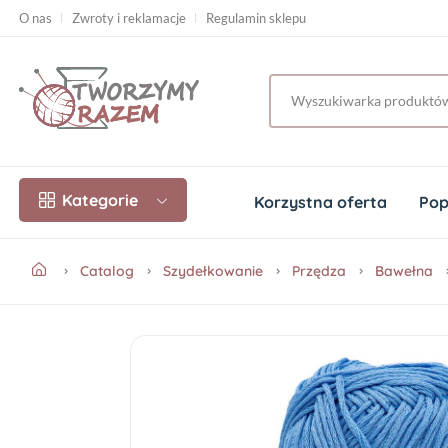
O nas
Zwroty i reklamacje
Regulamin sklepu
Kategorie
Korzystna oferta
Pop
Catalog
Szydełkowanie
Przędza
Bawełna