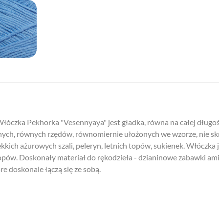
óczka Pekhorka "Vesennyaya" jest gładka, równa na całej długości,
ych, równych rzędów, równomiernie ułożonych we wzorze, nie skręc
kich ażurowych szali, peleryn, letnich topów, sukienek. Włóczka j
opów. Doskonały materiał do rękodzieła - dzianinowe zabawki amig
re doskonale łączą się ze sobą.