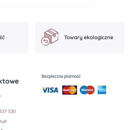
ść
Towary ekologiczne
Bezpieczna płatność
aktowe
,
637 530
m.pl