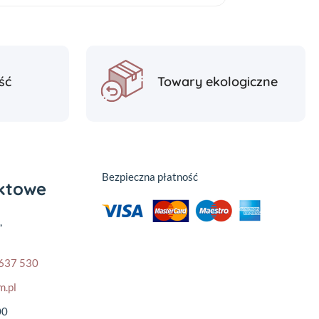
ść
Towary ekologiczne
Bezpieczna płatność
aktowe
,
637 530
m.pl
00