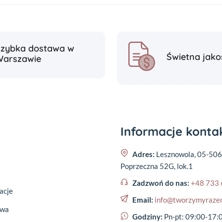
Szybka dostawa w
Świetna jako
Warszawie
Informacje kont
Adres:
Lesznowola, 05-506
Poprzeczna 52G, lok.1
Zadzwoń do nas:
+48 733 
acje
Email:
info@tworzymyraze
awa
Godziny:
Pn-pt: 09:00-17: