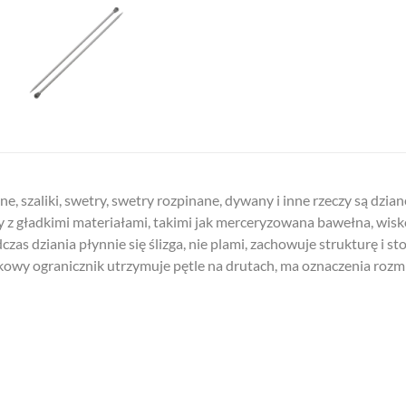
, szaliki, swetry, swetry rozpinane, dywany i inne rzeczy są dzia
y z gładkimi materiałami, takimi jak merceryzowana bawełna, wisk
as dziania płynnie się ślizga, nie plami, zachowuje strukturę i st
ikowy ogranicznik utrzymuje pętle na drutach, ma oznaczenia rozmi