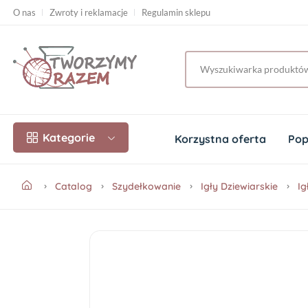
O nas
Zwroty i reklamacje
Regulamin sklepu
Kategorie
Korzystna oferta
Pop
Catalog
Szydełkowanie
Igły Dziewiarskie
Ig