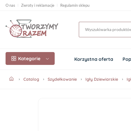
O nas
Zwroty i reklamacje
Regulamin sklepu
Kategorie
Korzystna oferta
Pop
Catalog
Szydełkowanie
Igły Dziewiarskie
Ig