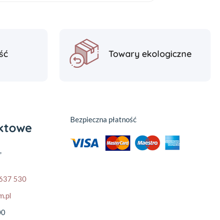
ść
Towary ekologiczne
Bezpieczna płatność
aktowe
,
637 530
m.pl
00