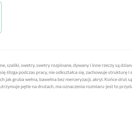
e, szaliki, swetry, swetry rozpinane, dywany i inne rzeczy są dzi
ię ślizga podczas pracy, nie odkształca się, zachowuje strukturę i 
ich jak gruba wełna, bawełna bez merceryzacji, akryl. Końce drut s
utrzymuje pętle na drutach, ma oznaczenia rozmiaru-jest to przyda