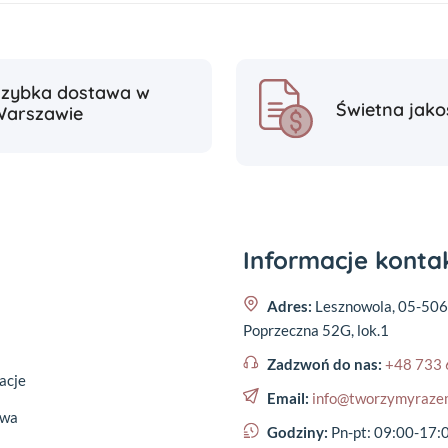
Szybka dostawa w
Świetna jako
Warszawie
Informacje kont
Adres:
Lesznowola, 05-506
Poprzeczna 52G, lok.1
Zadzwoń do nas:
+48 733 
acje
Email:
info@tworzymyraze
awa
Godziny:
Pn-pt: 09:00-17: