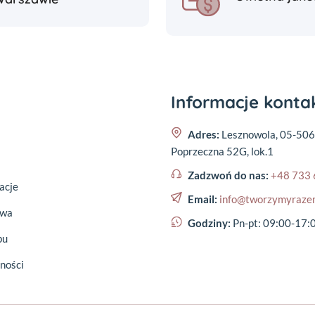
Informacje kont
Adres:
Lesznowola, 05-506
Poprzeczna 52G, lok.1
Zadzwoń do nas:
+48 733 
acje
Email:
info@tworzymyraze
awa
Godziny:
Pn-pt: 09:00-17:
pu
ności