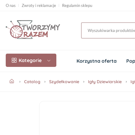
O nas
Zwroty i reklamacje
Regulamin sklepu
Kategorie
Korzystna oferta
Pop
Catalog
Szydełkowanie
Igły Dziewiarskie
Ig