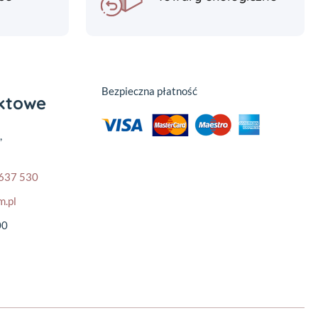
Bezpieczna płatność
aktowe
,
637 530
m.pl
00