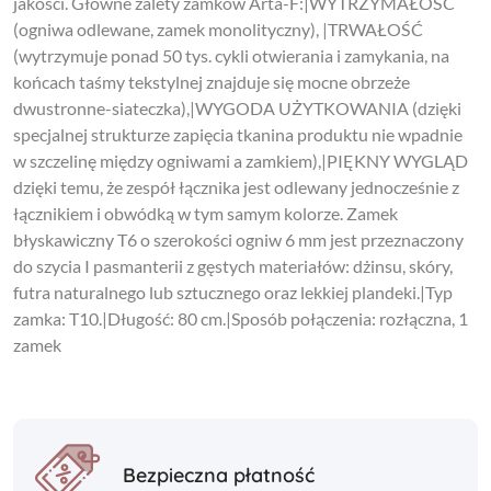
jakości. Główne zalety zamków Arta-F:|WYTRZYMAŁOŚĆ
(ogniwa odlewane, zamek monolityczny), |TRWAŁOŚĆ
(wytrzymuje ponad 50 tys. cykli otwierania i zamykania, na
końcach taśmy tekstylnej znajduje się mocne obrzeże
dwustronne-siateczka),|WYGODA UŻYTKOWANIA (dzięki
specjalnej strukturze zapięcia tkanina produktu nie wpadnie
w szczelinę między ogniwami a zamkiem),|PIĘKNY WYGLĄD
dzięki temu, że zespół łącznika jest odlewany jednocześnie z
łącznikiem i obwódką w tym samym kolorze. Zamek
błyskawiczny T6 o szerokości ogniw 6 mm jest przeznaczony
do szycia I pasmanterii z gęstych materiałów: dżinsu, skóry,
futra naturalnego lub sztucznego oraz lekkiej plandeki.|Typ
zamka: T10.|Długość: 80 cm.|Sposób połączenia: rozłączna, 1
zamek
Bezpieczna płatność