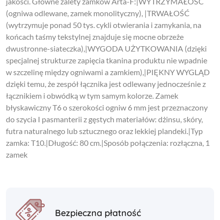
jakości. Główne zalety zamków Arta-F:|WYTRZYMAŁOŚĆ
(ogniwa odlewane, zamek monolityczny), |TRWAŁOŚĆ
(wytrzymuje ponad 50 tys. cykli otwierania i zamykania, na
końcach taśmy tekstylnej znajduje się mocne obrzeże
dwustronne-siateczka),|WYGODA UŻYTKOWANIA (dzięki
specjalnej strukturze zapięcia tkanina produktu nie wpadnie
w szczelinę między ogniwami a zamkiem),|PIĘKNY WYGLĄD
dzięki temu, że zespół łącznika jest odlewany jednocześnie z
łącznikiem i obwódką w tym samym kolorze. Zamek
błyskawiczny T6 o szerokości ogniw 6 mm jest przeznaczony
do szycia I pasmanterii z gęstych materiałów: dżinsu, skóry,
futra naturalnego lub sztucznego oraz lekkiej plandeki.|Typ
zamka: T10.|Długość: 80 cm.|Sposób połączenia: rozłączna, 1
zamek
Bezpieczna płatność