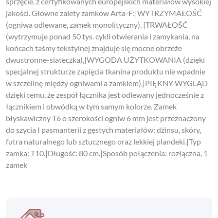
sprzęcie, z certyfikowanych europejskich materiałów wysokiej
jakości. Główne zalety zamków Arta-F:|WYTRZYMAŁOŚĆ
(ogniwa odlewane, zamek monolityczny), |TRWAŁOŚĆ
(wytrzymuje ponad 50 tys. cykli otwierania i zamykania, na
końcach taśmy tekstylnej znajduje się mocne obrzeże
dwustronne-siateczka),|WYGODA UŻYTKOWANIA (dzięki
specjalnej strukturze zapięcia tkanina produktu nie wpadnie
w szczelinę między ogniwami a zamkiem),|PIĘKNY WYGLĄD
dzięki temu, że zespół łącznika jest odlewany jednocześnie z
łącznikiem i obwódką w tym samym kolorze. Zamek
błyskawiczny T6 o szerokości ogniw 6 mm jest przeznaczony
do szycia I pasmanterii z gęstych materiałów: dżinsu, skóry,
futra naturalnego lub sztucznego oraz lekkiej plandeki.|Typ
zamka: T10.|Długość: 80 cm.|Sposób połączenia: rozłączna, 1
zamek