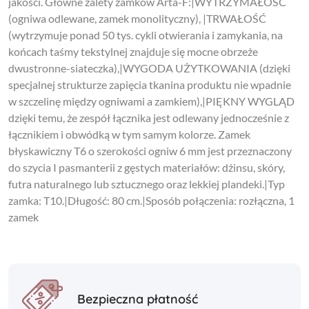
jakości. Główne zalety zamków Arta-F:|WYTRZYMAŁOŚĆ
(ogniwa odlewane, zamek monolityczny), |TRWAŁOŚĆ
(wytrzymuje ponad 50 tys. cykli otwierania i zamykania, na
końcach taśmy tekstylnej znajduje się mocne obrzeże
dwustronne-siateczka),|WYGODA UŻYTKOWANIA (dzięki
specjalnej strukturze zapięcia tkanina produktu nie wpadnie
w szczelinę między ogniwami a zamkiem),|PIĘKNY WYGLĄD
dzięki temu, że zespół łącznika jest odlewany jednocześnie z
łącznikiem i obwódką w tym samym kolorze. Zamek
błyskawiczny T6 o szerokości ogniw 6 mm jest przeznaczony
do szycia I pasmanterii z gęstych materiałów: dżinsu, skóry,
futra naturalnego lub sztucznego oraz lekkiej plandeki.|Typ
zamka: T10.|Długość: 80 cm.|Sposób połączenia: rozłączna, 1
zamek
Bezpieczna płatność