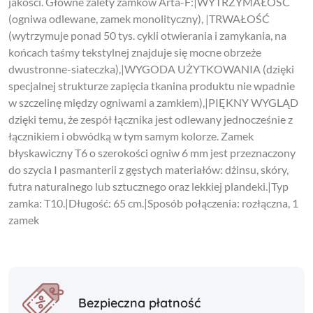
jakości. Główne zalety zamków Arta-F:|WYTRZYMAŁOŚĆ
(ogniwa odlewane, zamek monolityczny), |TRWAŁOŚĆ
(wytrzymuje ponad 50 tys. cykli otwierania i zamykania, na
końcach taśmy tekstylnej znajduje się mocne obrzeże
dwustronne-siateczka),|WYGODA UŻYTKOWANIA (dzięki
specjalnej strukturze zapięcia tkanina produktu nie wpadnie
w szczelinę między ogniwami a zamkiem),|PIĘKNY WYGLĄD
dzięki temu, że zespół łącznika jest odlewany jednocześnie z
łącznikiem i obwódką w tym samym kolorze. Zamek
błyskawiczny T6 o szerokości ogniw 6 mm jest przeznaczony
do szycia I pasmanterii z gęstych materiałów: dżinsu, skóry,
futra naturalnego lub sztucznego oraz lekkiej plandeki.|Typ
zamka: T10.|Długość: 65 cm.|Sposób połączenia: rozłączna, 1
zamek
Bezpieczna płatność