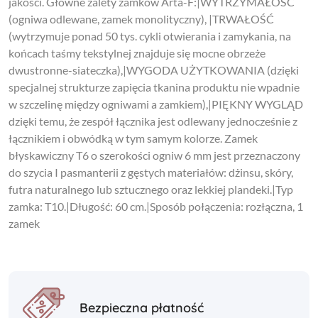
jakości. Główne zalety zamków Arta-F:|WYTRZYMAŁOŚĆ
(ogniwa odlewane, zamek monolityczny), |TRWAŁOŚĆ
(wytrzymuje ponad 50 tys. cykli otwierania i zamykania, na
końcach taśmy tekstylnej znajduje się mocne obrzeże
dwustronne-siateczka),|WYGODA UŻYTKOWANIA (dzięki
specjalnej strukturze zapięcia tkanina produktu nie wpadnie
w szczelinę między ogniwami a zamkiem),|PIĘKNY WYGLĄD
dzięki temu, że zespół łącznika jest odlewany jednocześnie z
łącznikiem i obwódką w tym samym kolorze. Zamek
błyskawiczny T6 o szerokości ogniw 6 mm jest przeznaczony
do szycia I pasmanterii z gęstych materiałów: dżinsu, skóry,
futra naturalnego lub sztucznego oraz lekkiej plandeki.|Typ
zamka: T10.|Długość: 60 cm.|Sposób połączenia: rozłączna, 1
zamek
Bezpieczna płatność