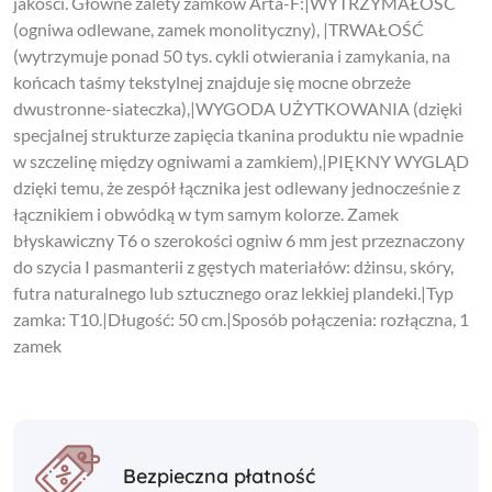
jakości. Główne zalety zamków Arta-F:|WYTRZYMAŁOŚĆ
(ogniwa odlewane, zamek monolityczny), |TRWAŁOŚĆ
(wytrzymuje ponad 50 tys. cykli otwierania i zamykania, na
końcach taśmy tekstylnej znajduje się mocne obrzeże
dwustronne-siateczka),|WYGODA UŻYTKOWANIA (dzięki
specjalnej strukturze zapięcia tkanina produktu nie wpadnie
w szczelinę między ogniwami a zamkiem),|PIĘKNY WYGLĄD
dzięki temu, że zespół łącznika jest odlewany jednocześnie z
łącznikiem i obwódką w tym samym kolorze. Zamek
błyskawiczny T6 o szerokości ogniw 6 mm jest przeznaczony
do szycia I pasmanterii z gęstych materiałów: dżinsu, skóry,
futra naturalnego lub sztucznego oraz lekkiej plandeki.|Typ
zamka: T10.|Długość: 50 cm.|Sposób połączenia: rozłączna, 1
zamek
Bezpieczna płatność