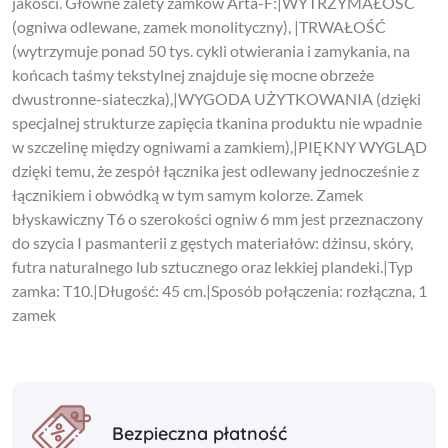
jakości. Główne zalety zamków Arta-F:|WYTRZYMAŁOŚĆ
(ogniwa odlewane, zamek monolityczny), |TRWAŁOŚĆ
(wytrzymuje ponad 50 tys. cykli otwierania i zamykania, na
końcach taśmy tekstylnej znajduje się mocne obrzeże
dwustronne-siateczka),|WYGODA UŻYTKOWANIA (dzięki
specjalnej strukturze zapięcia tkanina produktu nie wpadnie
w szczelinę między ogniwami a zamkiem),|PIĘKNY WYGLĄD
dzięki temu, że zespół łącznika jest odlewany jednocześnie z
łącznikiem i obwódką w tym samym kolorze. Zamek
błyskawiczny T6 o szerokości ogniw 6 mm jest przeznaczony
do szycia I pasmanterii z gęstych materiałów: dżinsu, skóry,
futra naturalnego lub sztucznego oraz lekkiej plandeki.|Typ
zamka: T10.|Długość: 45 cm.|Sposób połączenia: rozłączna, 1
zamek
Bezpieczna płatność