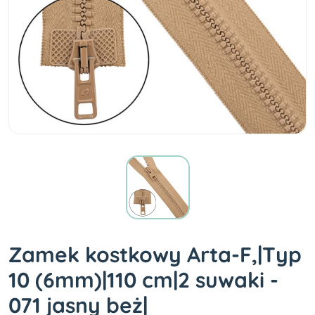
Zamek kostkowy Arta-F,|Typ
10 (6mm)|110 cm|2 suwaki -
071 jasny beż|