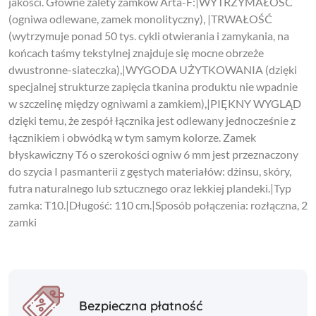
jakości. Główne zalety zamków Arta-F:|WYTRZYMAŁOŚĆ
(ogniwa odlewane, zamek monolityczny), |TRWAŁOŚĆ
(wytrzymuje ponad 50 tys. cykli otwierania i zamykania, na
końcach taśmy tekstylnej znajduje się mocne obrzeże
dwustronne-siateczka),|WYGODA UŻYTKOWANIA (dzięki
specjalnej strukturze zapięcia tkanina produktu nie wpadnie
w szczelinę między ogniwami a zamkiem),|PIĘKNY WYGLĄD
dzięki temu, że zespół łącznika jest odlewany jednocześnie z
łącznikiem i obwódką w tym samym kolorze. Zamek
błyskawiczny T6 o szerokości ogniw 6 mm jest przeznaczony
do szycia I pasmanterii z gęstych materiałów: dżinsu, skóry,
futra naturalnego lub sztucznego oraz lekkiej plandeki.|Typ
zamka: T10.|Długość: 110 cm.|Sposób połączenia: rozłączna, 2
zamki
Bezpieczna płatność