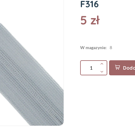
F316
5 zł
W magazynie:
8
Doda