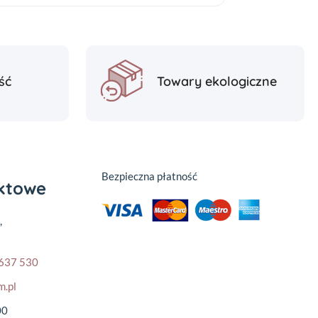
ść
Towary ekologiczne
Bezpieczna płatność
aktowe
,
637 530
m.pl
00