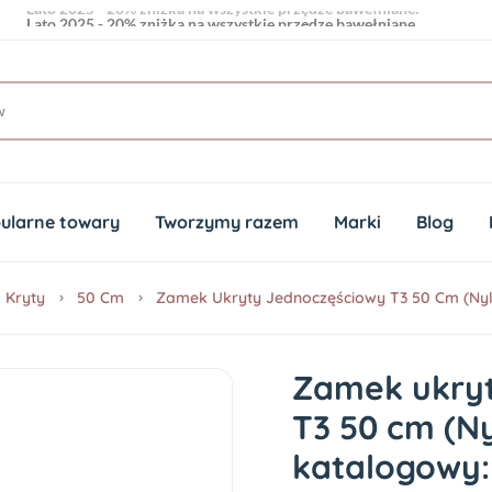
Lato 2025 - 20% zniżka na wszystkie przędze bawełniane.
ularne towary
Tworzymy razem
Marki
Blog
 Kryty
50 Cm
Zamek Ukryty Jednoczęściowy T3 50 Cm (Nylo
Zamek ukryt
T3 50 cm (N
katalogowy: 