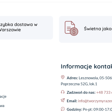
Szybka dostawa w
Świetna jako
Warszawie
Informacje kont
Adres:
Lesznowola, 05-506
Poprzeczna 52G, lok.1
Zadzwoń do nas:
+48 733 
acje
Email:
info@tworzymyraze
awa
Godziny:
Pn-pt: 09:00-17: