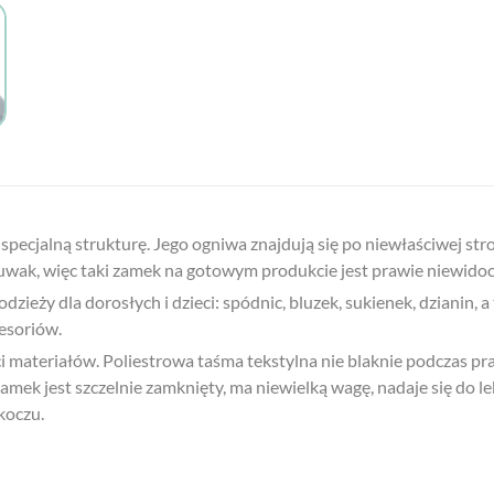
ecjalną strukturę. Jego ogniwa znajdują się po niewłaściwej stron
 suwak, więc taki zamek na gotowym produkcie jest prawie niewidoc
zieży dla dorosłych i dzieci: spódnic, bluzek, sukienek, dzianin, a
esoriów.
 materiałów. Poliestrowa taśma tekstylna nie blaknie podczas pra
mek jest szczelnie zamknięty, ma niewielką wagę, nadaje się do l
koczu.