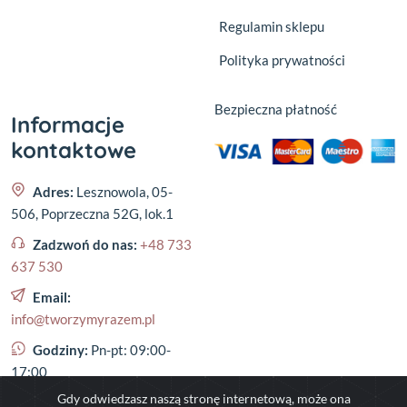
Regulamin sklepu
Polityka prywatności
Bezpieczna płatność
Informacje
kontaktowe
Adres:
Lesznowola, 05-
506, Poprzeczna 52G, lok.1
Zadzwoń do nas:
+48 733
637 530
Email:
info@tworzymyrazem.pl
Godziny:
Pn-pt: 09:00-
17:00
Gdy odwiedzasz naszą stronę internetową, może ona