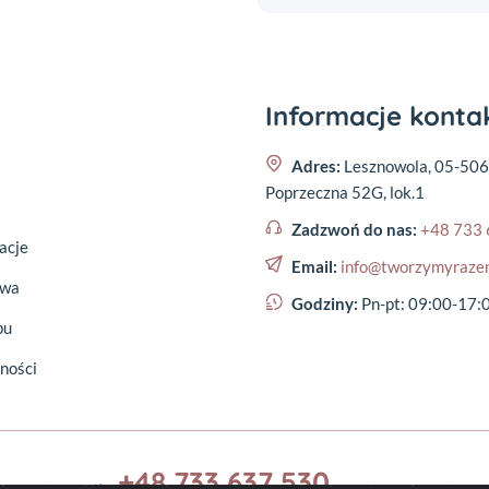
Informacje kont
Adres:
Lesznowola, 05-506
Poprzeczna 52G, lok.1
Zadzwoń do nas:
+48 733 
acje
Email:
info@tworzymyraze
awa
Godziny:
Pn-pt: 09:00-17:
pu
ności
+48 733 637 530