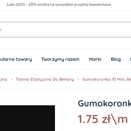
Lato 2025 - 20% zniżka na wszystkie przędze bawełniane.
ularne towary
Tworzymy razem
Marki
Blog
czna
Taśma Elastyczna Do Bielizny
Gumokoronka 10 Mm, Bi
Gumokoronka
1.75 zł\m