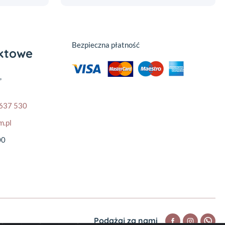
Bezpieczna płatność
aktowe
,
637 530
m.pl
00
Podążaj za nami