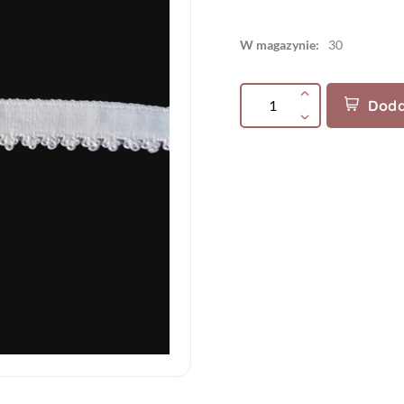
W magazynie:
30
Doda