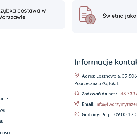
Szybka dostawa w
Świetna jako
Warszawie
Informacje kont
Adres:
Lesznowola, 05-506
Poprzeczna 52G, lok.1
Zadzwoń do nas:
+48 733 
acje
Email:
info@tworzymyraze
awa
Godziny:
Pn-pt: 09:00-17:
pu
ności