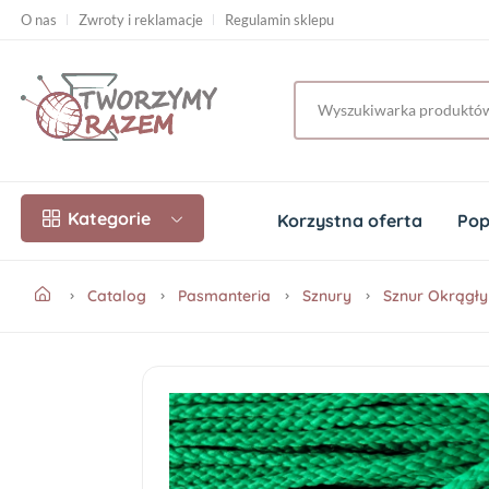
O nas
Zwroty i reklamacje
Regulamin sklepu
Kategorie
Korzystna oferta
Pop
Catalog
Pasmanteria
Sznury
Sznur Okrągły