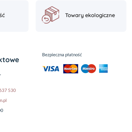
ść
Towary ekologiczne
Bezpieczna płatność
aktowe
,
637 530
m.pl
00