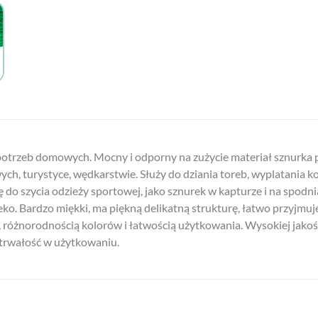
 potrzeb domowych. Mocny i odporny na zużycie materiał sznurka p
 turystyce, wędkarstwie. Służy do dziania toreb, wyplatania ko
do szycia odzieży sportowej, jako sznurek w kapturze i na spodn
 eko. Bardzo miękki, ma piękną delikatną strukturę, łatwo przyjmuj
 różnorodnością kolorów i łatwością użytkowania. Wysokiej jakośc
 trwałość w użytkowaniu.