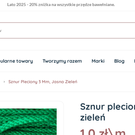
Lato 2025 - 20% zniżka na wszystkie przędze bawełniane.
ularne towary
Tworzymy razem
Marki
Blog
Sznur Pleciony 3 Mm, Jasna Zieleń
Sznur pleci
zieleń
1.0 zł\m