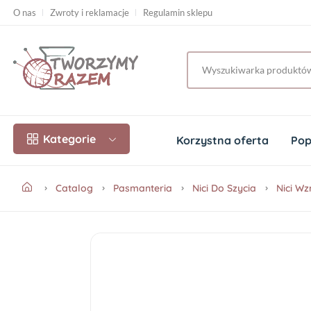
O nas
Zwroty i reklamacje
Regulamin sklepu
Kategorie
Korzystna oferta
Pop
Catalog
Pasmanteria
Nici Do Szycia
Nici W