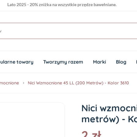
Lato 2025 - 20% zniżka na wszystkie przędze bawełniane.
ularne towary
Tworzymy razem
Marki
Blog
zmocnione
Nici Wzmocnione 45 LL (200 Metrów) - Kolor 3610
Nici wzmocn
metrów) - Ko
2 zł