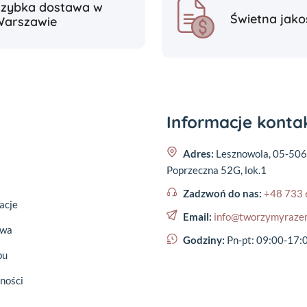
Szybka dostawa w
Świetna jako
Warszawie
Informacje kont
Adres:
Lesznowola, 05-506
Poprzeczna 52G, lok.1
Zadzwoń do nas:
+48 733 
acje
Email:
info@tworzymyraze
awa
Godziny:
Pn-pt: 09:00-17:
pu
ności