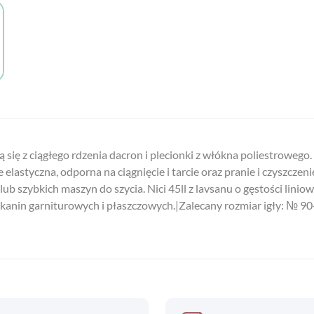
ą się z ciągłego rdzenia dacron i plecionki z włókna poliestroweg
lastyczna, odporna na ciągnięcie i tarcie oraz pranie i czyszczeni
b szybkich maszyn do szycia. Nici 45ll z lavsanu o gęstości liniow
 tkanin garniturowych i płaszczowych.|Zalecany rozmiar igły: № 