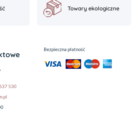
ść
Towary ekologiczne
Bezpieczna płatność
aktowe
,
637 530
m.pl
00