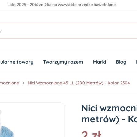
Lato 2025 - 20% zniżka na wszystkie przędze bawełniane.
ularne towary
Tworzymy razem
Marki
Blog
zmocnione
Nici Wzmocnione 45 LL (200 Metrów) - Kolor 2304
Nici wzmocn
metrów) - K
2 zł