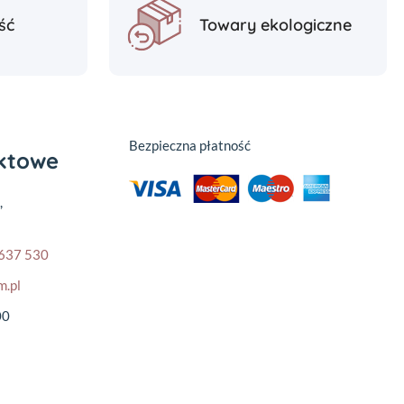
ść
Towary ekologiczne
Bezpieczna płatność
aktowe
,
637 530
m.pl
00