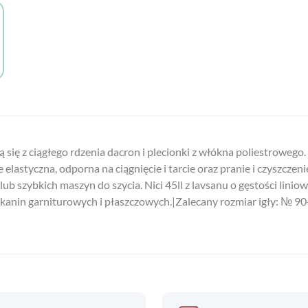
ą się z ciągłego rdzenia dacron i plecionki z włókna poliestroweg
lastyczna, odporna na ciągnięcie i tarcie oraz pranie i czyszczeni
b szybkich maszyn do szycia. Nici 45ll z lavsanu o gęstości liniow
 tkanin garniturowych i płaszczowych.|Zalecany rozmiar igły: № 