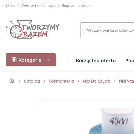
O nas
Zwroty i reklamacje
Regulamin sklepu
Kategorie
Korzystna oferta
Pop
Catalog
Pasmanteria
Nici Do Szycia
Nici W